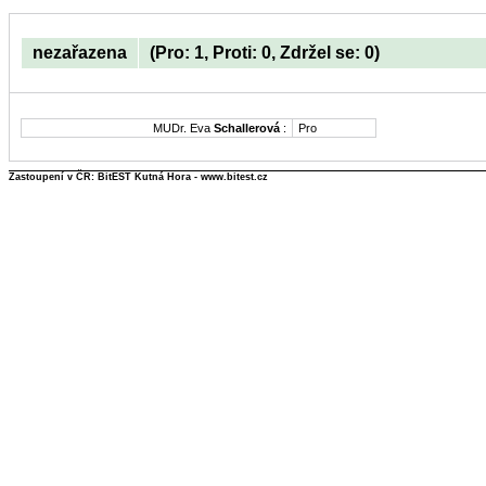
nezařazena
(Pro: 1, Proti: 0, Zdržel se: 0)
MUDr. Eva
Schallerová
:
Pro
Zastoupení v ČR: BitEST Kutná Hora - www.bitest.cz