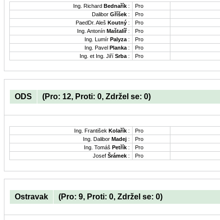
Ing. Richard
Bednařík
:
Pro
Dalibor
Gříšek
:
Pro
PaedDr. Aleš
Koutný
:
Pro
Ing. Antonín
Maštalíř
:
Pro
Ing. Lumír
Palyza
:
Pro
Ing. Pavel
Planka
:
Pro
Ing. et Ing. Jiří
Srba
:
Pro
ODS
(Pro: 12, Proti: 0, Zdržel se: 0)
Ing. František
Kolařík
:
Pro
Ing. Dalibor
Madej
:
Pro
Ing. Tomáš
Petřík
:
Pro
Josef
Šrámek
:
Pro
Ostravak
(Pro: 9, Proti: 0, Zdržel se: 0)