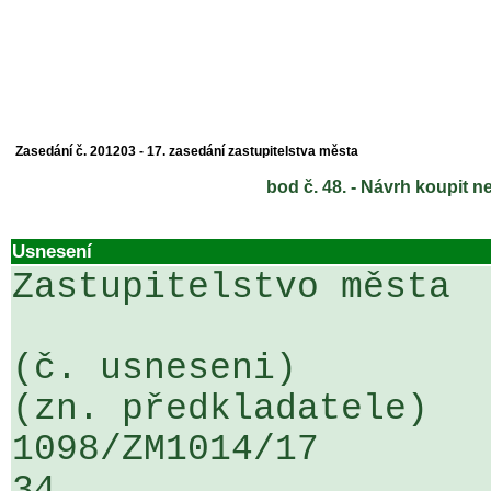
Zasedání č. 201203 - 17. zasedání zastupitelstva města
bod č. 48. - Návrh koupit n
Usnesení
Zastupitelstvo města

(č. usneseni)                                                  
(zn. předkladatele)

1098/ZM1014/17                   ...
34
