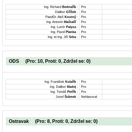
Ing. Richard
Bednařík
:
Pro
Dalibor
Gříšek
:
Pro
PaedDr. Aleš
Koutný
:
Pro
Ing. Antonín
Maštalíř
:
Pro
Ing. Lumír
Palyza
:
Pro
Ing. Pavel
Planka
:
Pro
Ing. et Ing. Jiří
Srba
:
Pro
ODS
(Pro: 10, Proti: 0, Zdržel se: 0)
Ing. František
Kolařík
:
Pro
Ing. Dalibor
Madej
:
Pro
Ing. Tomáš
Petřík
:
Pro
Josef
Šrámek
:
Nehlasoval
Ostravak
(Pro: 8, Proti: 0, Zdržel se: 0)