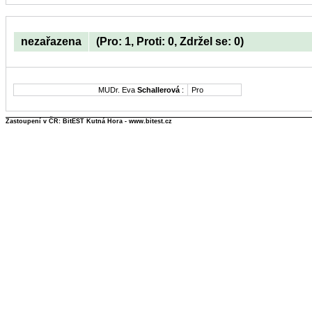
nezařazena
(Pro: 1, Proti: 0, Zdržel se: 0)
MUDr. Eva
Schallerová
:
Pro
Zastoupení v ČR: BitEST Kutná Hora - www.bitest.cz