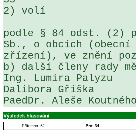
2) volí

podle § 84 odst. (2) p
Sb., o obcích (obecní 
zřízení), ve znění poz
b) další členy rady mě
Ing. Lumíra Palyzu    
Dalibora Gříška    

PaedDr. Aleše Koutnéh
Výsledek hlasování
Přítomno: 52
Pro: 34