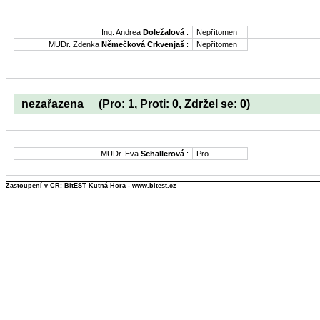
Ing. Andrea
Doležalová
:
Nepřítomen
MUDr. Zdenka
Němečková Crkvenjaš
:
Nepřítomen
nezařazena
(Pro: 1, Proti: 0, Zdržel se: 0)
MUDr. Eva
Schallerová
:
Pro
Zastoupení v ČR: BitEST Kutná Hora - www.bitest.cz