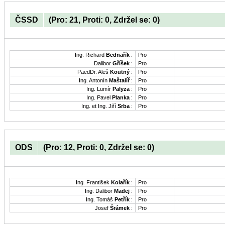
ČSSD
(Pro: 21, Proti: 0, Zdržel se: 0)
Ing. Richard
Bednařík
:
Pro
Dalibor
Gříšek
:
Pro
PaedDr. Aleš
Koutný
:
Pro
Ing. Antonín
Maštalíř
:
Pro
Ing. Lumír
Palyza
:
Pro
Ing. Pavel
Planka
:
Pro
Ing. et Ing. Jiří
Srba
:
Pro
ODS
(Pro: 12, Proti: 0, Zdržel se: 0)
Ing. František
Kolařík
:
Pro
Ing. Dalibor
Madej
:
Pro
Ing. Tomáš
Petřík
:
Pro
Josef
Šrámek
:
Pro