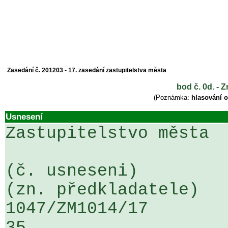
Zasedání č. 201203 - 17. zasedání zastupitelstva města
bod č. 0d. - 
(Poznámka:
hlasování 
Usnesení
Zastupitelstvo města

(č. usneseni)                                                  
(zn. předkladatele)

1047/ZM1014/17                   ...
35
