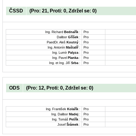
ČSSD
(Pro: 21, Proti: 0, Zdržel se: 0)
Ing. Richard
Bednařík
:
Pro
Dalibor
Gříšek
:
Pro
PaedDr. Aleš
Koutný
:
Pro
Ing. Antonín
Maštalíř
:
Pro
Ing. Lumír
Palyza
:
Pro
Ing. Pavel
Planka
:
Pro
Ing. et Ing. Jiří
Srba
:
Pro
ODS
(Pro: 12, Proti: 0, Zdržel se: 0)
Ing. František
Kolařík
:
Pro
Ing. Dalibor
Madej
:
Pro
Ing. Tomáš
Petřík
:
Pro
Josef
Šrámek
:
Pro