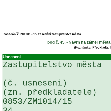
Zasedání č. 201201 - 15. zasedání zastupitelstva města
bod č. 45. - Návrh na záměr města
(Poznámka:
Předkládá: I
Usnesení
Zastupitelstvo města

(č. usneseni)                                                  
(zn. předkladatele)

0853/ZM1014/15                   ...
34
