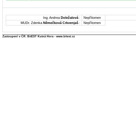
Ing. Andrea
Doležalová
:
Nepřítomen
MUDr. Zdenka
Němečková Crkvenjaš
:
Nepřítomen
Zastoupení v ČR: BitEST Kutná Hora - www.bitest.cz