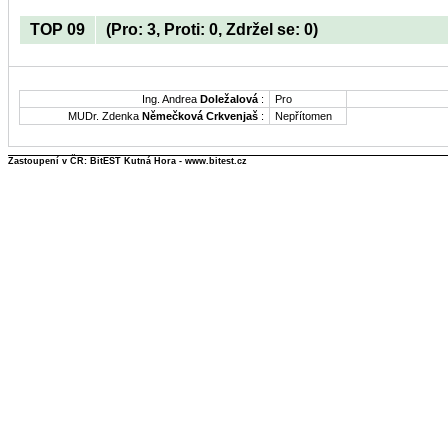
TOP 09
(Pro: 3, Proti: 0, Zdržel se: 0)
Ing. Andrea
Doležalová
:
Pro
MUDr. Zdenka
Němečková Crkvenjaš
:
Nepřítomen
Zastoupení v ČR: BitEST Kutná Hora - www.bitest.cz