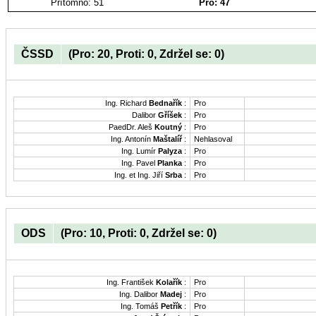
Přítomno: 51
Pro: 47
ČSSD
(Pro: 20, Proti: 0, Zdržel se: 0)
Ing. Richard
Bednařík
:
Pro
Dalibor
Gříšek
:
Pro
PaedDr. Aleš
Koutný
:
Pro
Ing. Antonín
Maštalíř
:
Nehlasoval
Ing. Lumír
Palyza
:
Pro
Ing. Pavel
Planka
:
Pro
Ing. et Ing. Jiří
Srba
:
Pro
ODS
(Pro: 10, Proti: 0, Zdržel se: 0)
Ing. František
Kolařík
:
Pro
Ing. Dalibor
Madej
:
Pro
Ing. Tomáš
Petřík
:
Pro