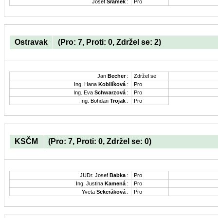
Josef
Šrámek
:
Pro
Ostravak
(Pro: 7, Proti: 0, Zdržel se: 2)
Jan
Becher
:
Zdržel se
Ing. Hana
Kobilíková
:
Pro
Ing. Eva
Schwarzová
:
Pro
Ing. Bohdan
Trojak
:
Pro
KSČM
(Pro: 7, Proti: 0, Zdržel se: 0)
JUDr. Josef
Babka
:
Pro
Ing. Justina
Kamená
:
Pro
Yveta
Sekeráková
:
Pro