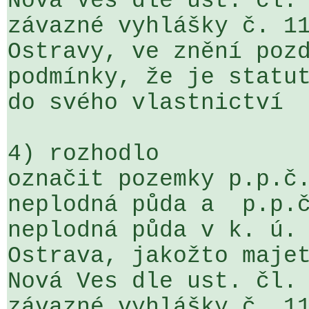
Nová Ves dle ust. čl. 
závazné vyhlášky č. 11
Ostravy, ve znění pozd
podmínky, že je statut
do svého vlastnictví

4) rozhodlo

označit pozemky p.p.č.
neplodná půda a  p.p.č
neplodná půda v k. ú. 
Ostrava, jakožto majet
Nová Ves dle ust. čl. 
závazné vyhlášky č. 11