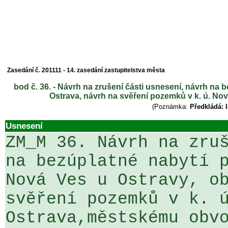
Zasedání č. 201111 - 14. zasedání zastupitelstva města
bod č. 36. - Návrh na zrušení části usnesení, návrh na
Ostrava, návrh na svěření pozemků v k. ú. N
(Poznámka:
Předkládá: I
Usnesení
ZM_M 36. Návrh na zruš
na bezúplatné nabytí p
Nová Ves u Ostravy, ob
svěření pozemků v k. ú
Ostrava,městskému obvo