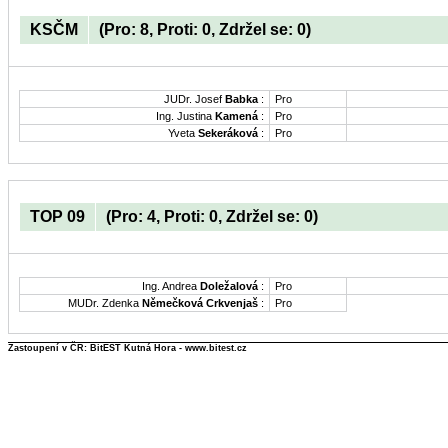
KSČM
(Pro: 8, Proti: 0, Zdržel se: 0)
JUDr. Josef
Babka
:
Pro
Ing. Justina
Kamená
:
Pro
Yveta
Sekeráková
:
Pro
TOP 09
(Pro: 4, Proti: 0, Zdržel se: 0)
Ing. Andrea
Doležalová
:
Pro
MUDr. Zdenka
Němečková Crkvenjaš
:
Pro
Zastoupení v ČR: BitEST Kutná Hora - www.bitest.cz