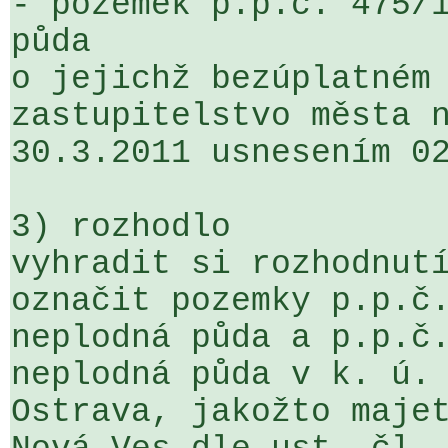
- pozemek p.p.č. 475/1
půda

o jejichž bezúplatném 
zastupitelstvo města n
30.3.2011 usnesením 02
3) rozhodlo

vyhradit si rozhodnutí
označit pozemky p.p.č.
neplodná půda a p.p.č.
neplodná půda v k. ú. 
Ostrava, jakožto majet