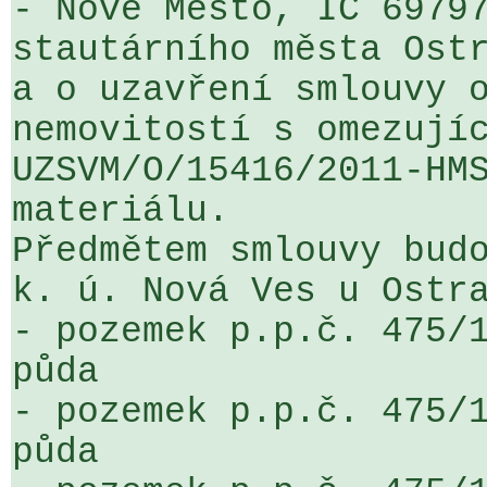
- Nové Město, IČ 69797
stautárního města Ostr
a o uzavření smlouvy o
nemovitostí s omezujíc
UZSVM/O/15416/2011-HMS
materiálu.

Předmětem smlouvy budo
k. ú. Nová Ves u Ostra
- pozemek p.p.č. 475/1
půda

- pozemek p.p.č. 475/1
půda
