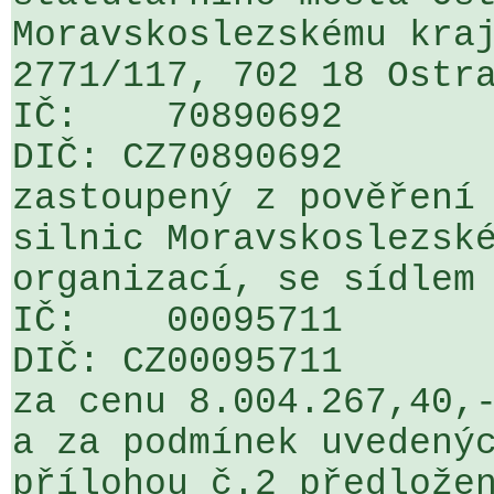
Moravskoslezskému kraj
2771/117, 702 18 Ostra
IČ:    70890692

DIČ: CZ70890692

zastoupený z pověření 
silnic Moravskoslezské
organizací, se sídlem 
IČ:    00095711

DIČ: CZ00095711 

za cenu 8.004.267,40,-
a za podmínek uvedenýc
přílohou č.2 předložen