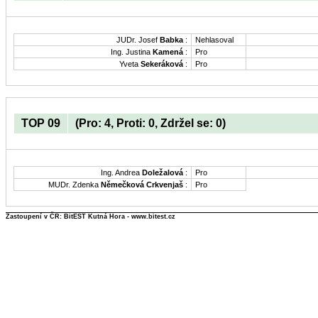
JUDr. Josef
Babka
:
Nehlasoval
Ing. Justina
Kamená
:
Pro
Yveta
Sekeráková
:
Pro
TOP 09
(Pro: 4, Proti: 0, Zdržel se: 0)
Ing. Andrea
Doležalová
:
Pro
MUDr. Zdenka
Němečková Crkvenjaš
:
Pro
Zastoupení v ČR: BitEST Kutná Hora - www.bitest.cz