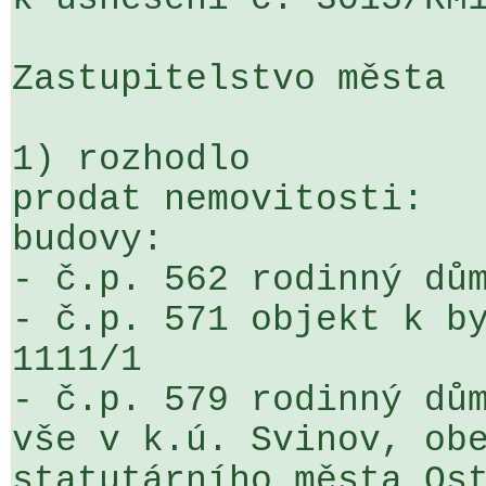
Zastupitelstvo města

1) rozhodlo

prodat nemovitosti:

budovy:

- č.p. 562 rodinný dům
- č.p. 571 objekt k by
1111/1

- č.p. 579 rodinný dům
vše v k.ú. Svinov, obe
statutárního města Ost