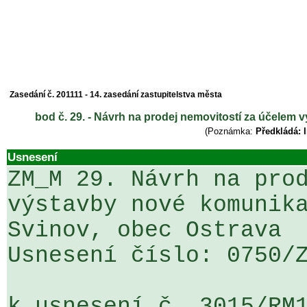
Zasedání č. 201111 - 14. zasedání zastupitelstva města
bod č. 29. - Návrh na prodej nemovitostí za účelem 
(Poznámka:
Předkládá: I
Usnesení
ZM_M 29. Návrh na prod
výstavby nové komunika
Svinov, obec Ostrava

Usnesení číslo: 0750/Z
k usnesení č. 3015/RM1