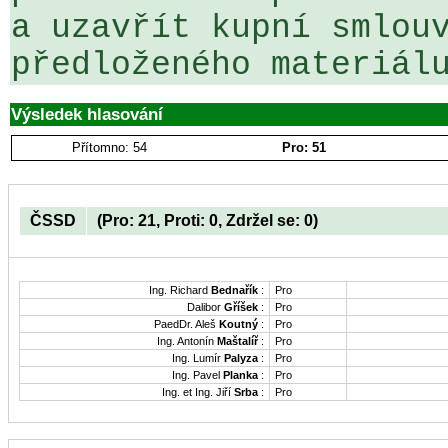
a uzavřít kupní smlouv
předloženého materiál
Výsledek hlasování
Přítomno: 54
Pro: 51
ČSSD
(Pro: 21, Proti: 0, Zdržel se: 0)
Ing. Richard
Bednařík
:
Pro
Dalibor
Gříšek
:
Pro
PaedDr. Aleš
Koutný
:
Pro
Ing. Antonín
Maštalíř
:
Pro
Ing. Lumír
Palyza
:
Pro
Ing. Pavel
Planka
:
Pro
Ing. et Ing. Jiří
Srba
:
Pro