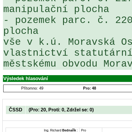
manipulační plocha

- pozemek parc. č. 220
plocha     

vše v k.ú. Moravská Os
vlastnictví statutární
městskému obvodu Mora
Výsledek hlasování
Přítomno: 49
Pro: 48
ČSSD
(Pro: 20, Proti: 0, Zdržel se: 0)
Ing. Richard
Bednařík
:
Pro