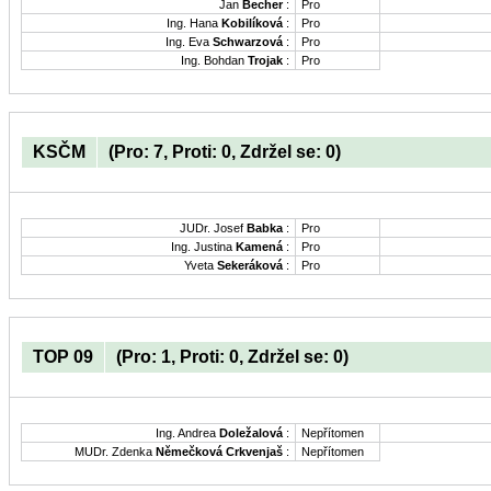
Jan
Becher
:
Pro
Ing. Hana
Kobilíková
:
Pro
Ing. Eva
Schwarzová
:
Pro
Ing. Bohdan
Trojak
:
Pro
KSČM
(Pro: 7, Proti: 0, Zdržel se: 0)
JUDr. Josef
Babka
:
Pro
Ing. Justina
Kamená
:
Pro
Yveta
Sekeráková
:
Pro
TOP 09
(Pro: 1, Proti: 0, Zdržel se: 0)
Ing. Andrea
Doležalová
:
Nepřítomen
MUDr. Zdenka
Němečková Crkvenjaš
:
Nepřítomen