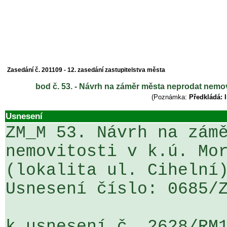
Zasedání č. 201109 - 12. zasedání zastupitelstva města
bod č. 53. - Návrh na záměr města neprodat nemovit
(Poznámka:
Předkládá: I
Usnesení
ZM_M 53. Návrh na zámě
nemovitosti v k.ú. Mor
(lokalita ul. Cihelní)
Usnesení číslo: 0685/Z
k usnesení č. 2628/RM1