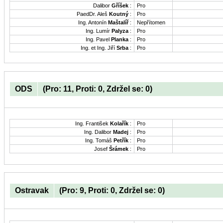
Dalibor
Gříšek
:
Pro
PaedDr. Aleš
Koutný
:
Pro
Ing. Antonín
Maštalíř
:
Nepřítomen
Ing. Lumír
Palyza
:
Pro
Ing. Pavel
Planka
:
Pro
Ing. et Ing. Jiří
Srba
:
Pro
ODS
(Pro: 11, Proti: 0, Zdržel se: 0)
Ing. František
Kolařík
:
Pro
Ing. Dalibor
Madej
:
Pro
Ing. Tomáš
Petřík
:
Pro
Josef
Šrámek
:
Pro
Ostravak
(Pro: 9, Proti: 0, Zdržel se: 0)