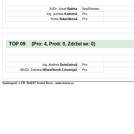
JUDr. Josef
Babka
:
Nepřítomen
Ing. Justina
Kamená
:
Pro
Yveta
Sekeráková
:
Pro
TOP 09
(Pro: 4, Proti: 0, Zdržel se: 0)
Ing. Andrea
Doležalová
:
Pro
MUDr. Zdenka
Němečková Crkvenjaš
:
Pro
Zastoupení v ČR: BitEST Kutná Hora - www.bitest.cz