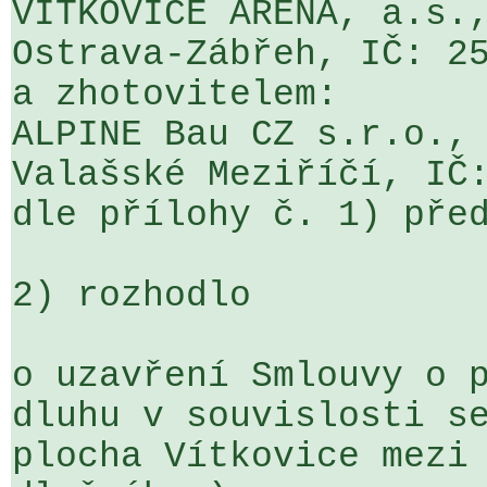
VÍTKOVICE ARÉNA, a.s.,
Ostrava-Zábřeh, IČ: 25
a zhotovitelem:

ALPINE Bau CZ s.r.o., 
Valašské Meziříčí, IČ:
dle přílohy č. 1) před
2) rozhodlo

o uzavření Smlouvy o p
dluhu v souvislosti se
plocha Vítkovice mezi 