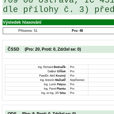
709 00 Ostrava, IČ 451
Výsledek hlasování
Přítomno: 51
Pro: 48
ČSSD
(Pro: 20, Proti: 0, Zdržel se: 0)
Ing. Richard
Bednařík
:
Pro
Dalibor
Gříšek
:
Pro
PaedDr. Aleš
Koutný
:
Pro
Ing. Antonín
Maštalíř
:
Nepřítomen
Ing. Lumír
Palyza
:
Pro
Ing. Pavel
Planka
:
Pro
Ing. et Ing. Jiří
Srba
:
Pro
ODS
(Pro: 9, Proti: 0, Zdržel se: 0)