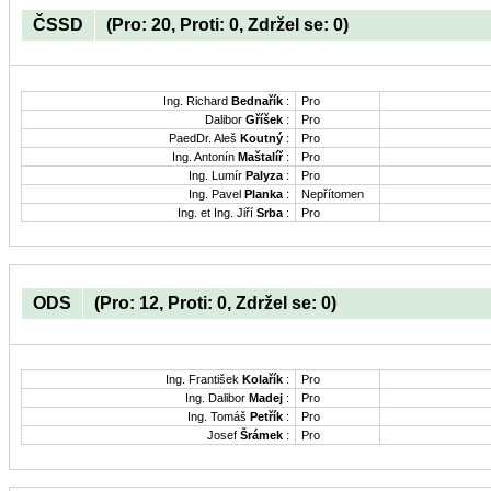
ČSSD
(Pro: 20, Proti: 0, Zdržel se: 0)
Ing. Richard
Bednařík
:
Pro
Dalibor
Gříšek
:
Pro
PaedDr. Aleš
Koutný
:
Pro
Ing. Antonín
Maštalíř
:
Pro
Ing. Lumír
Palyza
:
Pro
Ing. Pavel
Planka
:
Nepřítomen
Ing. et Ing. Jiří
Srba
:
Pro
ODS
(Pro: 12, Proti: 0, Zdržel se: 0)
Ing. František
Kolařík
:
Pro
Ing. Dalibor
Madej
:
Pro
Ing. Tomáš
Petřík
:
Pro
Josef
Šrámek
:
Pro