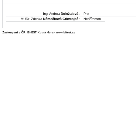
Ing. Andrea
Doležalová
:
Pro
MUDr. Zdenka
Němečková Crkvenjaš
:
Nepřítomen
Zastoupení v ČR: BitEST Kutná Hora - www.bitest.cz