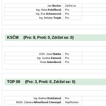
Jan
Becher
:
Zdržel se
Ing. Hana
Kobilíková
:
Pro
Ing. Eva
Schwarzová
:
Pro
Ing. Bohdan
Trojak
:
Pro
KSČM
(Pro: 8, Proti: 0, Zdržel se: 0)
JUDr. Josef
Babka
:
Pro
Ing. Justina
Kamená
:
Pro
Yveta
Sekeráková
:
Pro
TOP 09
(Pro: 3, Proti: 0, Zdržel se: 0)
Ing. Andrea
Doležalová
:
Pro
MUDr. Zdenka
Němečková Crkvenjaš
:
Nepřítomen