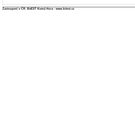
Zastoupení v ČR: BitEST Kutná Hora - www.bitest.cz