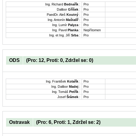
Ing. Richard
Bednařík
:
Pro
Dalibor
Gříšek
:
Pro
PaedDr. Aleš
Koutný
:
Pro
Ing. Antonín
Maštalíř
:
Pro
Ing. Lumír
Palyza
:
Pro
Ing. Pavel
Planka
:
Nepřítomen
Ing. et Ing. Jiří
Srba
:
Pro
ODS
(Pro: 12, Proti: 0, Zdržel se: 0)
Ing. František
Kolařík
:
Pro
Ing. Dalibor
Madej
:
Pro
Ing. Tomáš
Petřík
:
Pro
Josef
Šrámek
:
Pro
Ostravak
(Pro: 6, Proti: 1, Zdržel se: 2)