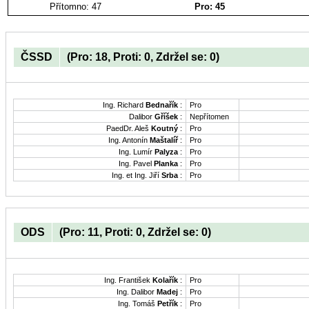
Přítomno: 47
Pro: 45
ČSSD
(Pro: 18, Proti: 0, Zdržel se: 0)
Ing. Richard
Bednařík
:
Pro
Dalibor
Gříšek
:
Nepřítomen
PaedDr. Aleš
Koutný
:
Pro
Ing. Antonín
Maštalíř
:
Pro
Ing. Lumír
Palyza
:
Pro
Ing. Pavel
Planka
:
Pro
Ing. et Ing. Jiří
Srba
:
Pro
ODS
(Pro: 11, Proti: 0, Zdržel se: 0)
Ing. František
Kolařík
:
Pro
Ing. Dalibor
Madej
:
Pro
Ing. Tomáš
Petřík
:
Pro