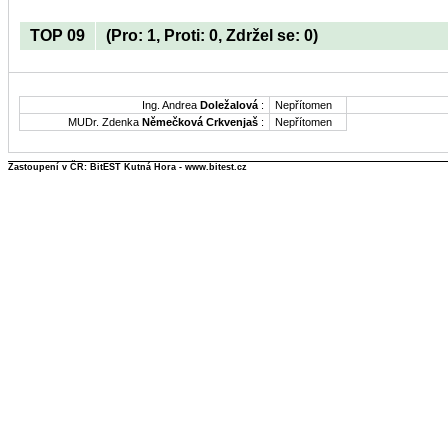
TOP 09
(Pro: 1, Proti: 0, Zdržel se: 0)
Ing. Andrea
Doležalová
:
Nepřítomen
MUDr. Zdenka
Němečková Crkvenjaš
:
Nepřítomen
Zastoupení v ČR: BitEST Kutná Hora - www.bitest.cz