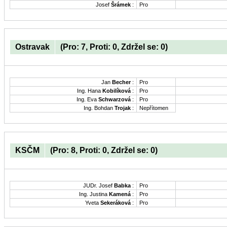
Josef
Šrámek
:
Pro
Ostravak
(Pro: 7, Proti: 0, Zdržel se: 0)
Jan
Becher
:
Pro
Ing. Hana
Kobilíková
:
Pro
Ing. Eva
Schwarzová
:
Pro
Ing. Bohdan
Trojak
:
Nepřítomen
KSČM
(Pro: 8, Proti: 0, Zdržel se: 0)
JUDr. Josef
Babka
:
Pro
Ing. Justina
Kamená
:
Pro
Yveta
Sekeráková
:
Pro