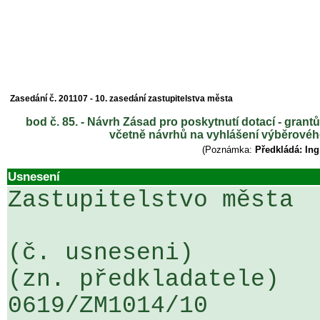
Zasedání č. 201107 - 10. zasedání zastupitelstva města
bod č. 85. - Návrh Zásad pro poskytnutí dotací - grant
včetně návrhů na vyhlášení výběrového 
(Poznámka:
Předkládá: In
Usnesení
Zastupitelstvo města

(č. usneseni)                                                  
(zn. předkladatele)

0619/ZM1014/10                   ...