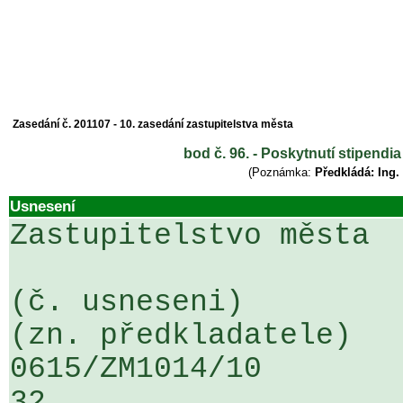
Zasedání č. 201107 - 10. zasedání zastupitelstva města
bod č. 96. - Poskytnutí stipend
(Poznámka:
Předkládá: Ing.
Usnesení
Zastupitelstvo města

(č. usneseni)                                                  
(zn. předkladatele)

0615/ZM1014/10                   ...
32
