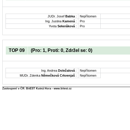
JUDr. Josef
Babka
:
Nepřítomen
Ing. Justina
Kamená
:
Pro
Yveta
Sekeráková
:
Pro
TOP 09
(Pro: 1, Proti: 0, Zdržel se: 0)
Ing. Andrea
Doležalová
:
Nepřítomen
MUDr. Zdenka
Němečková Crkvenjaš
:
Nepřítomen
Zastoupení v ČR: BitEST Kutná Hora - www.bitest.cz