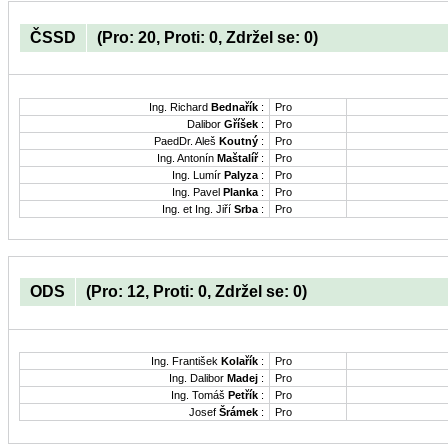
ČSSD
(Pro: 20, Proti: 0, Zdržel se: 0)
Ing. Richard
Bednařík
:
Pro
Dalibor
Gříšek
:
Pro
PaedDr. Aleš
Koutný
:
Pro
Ing. Antonín
Maštalíř
:
Pro
Ing. Lumír
Palyza
:
Pro
Ing. Pavel
Planka
:
Pro
Ing. et Ing. Jiří
Srba
:
Pro
ODS
(Pro: 12, Proti: 0, Zdržel se: 0)
Ing. František
Kolařík
:
Pro
Ing. Dalibor
Madej
:
Pro
Ing. Tomáš
Petřík
:
Pro
Josef
Šrámek
:
Pro