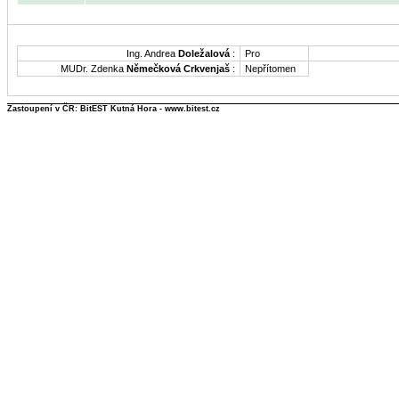
Ing. Andrea
Doležalová
:
Pro
MUDr. Zdenka
Němečková Crkvenjaš
:
Nepřítomen
Zastoupení v ČR: BitEST Kutná Hora - www.bitest.cz