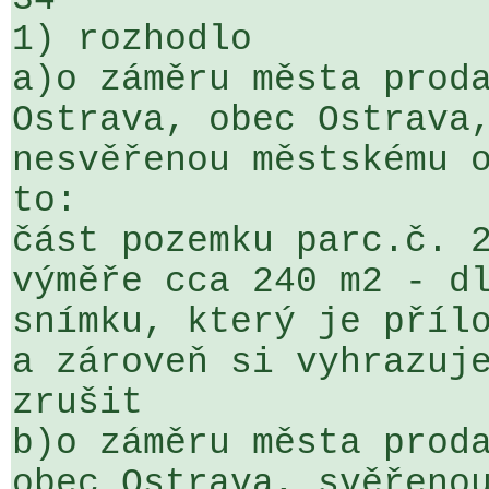
1) rozhodlo

a)o záměru města proda
Ostrava, obec Ostrava,
nesvěřenou městskému o
to:

část pozemku parc.č. 2
výměře cca 240 m2 - dl
snímku, který je přílo
a zároveň si vyhrazuje
zrušit

b)o záměru města proda
obec Ostrava, svěřenou