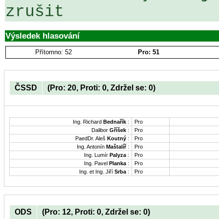
zrušit
Výsledek hlasování
Přítomno: 52
Pro: 51
ČSSD
(Pro: 20, Proti: 0, Zdržel se: 0)
Ing. Richard
Bednařík
:
Pro
Dalibor
Gříšek
:
Pro
PaedDr. Aleš
Koutný
:
Pro
Ing. Antonín
Maštalíř
:
Pro
Ing. Lumír
Palyza
:
Pro
Ing. Pavel
Planka
:
Pro
Ing. et Ing. Jiří
Srba
:
Pro
ODS
(Pro: 12, Proti: 0, Zdržel se: 0)