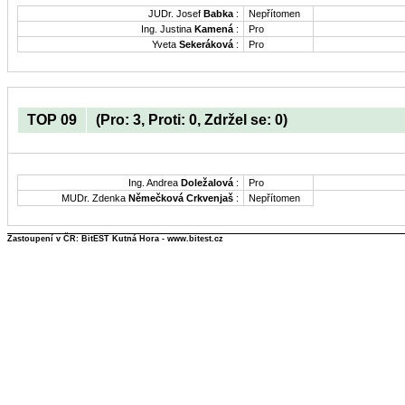
JUDr. Josef
Babka
:
Nepřítomen
Ing. Justina
Kamená
:
Pro
Yveta
Sekeráková
:
Pro
TOP 09
(Pro: 3, Proti: 0, Zdržel se: 0)
Ing. Andrea
Doležalová
:
Pro
MUDr. Zdenka
Němečková Crkvenjaš
:
Nepřítomen
Zastoupení v ČR: BitEST Kutná Hora - www.bitest.cz