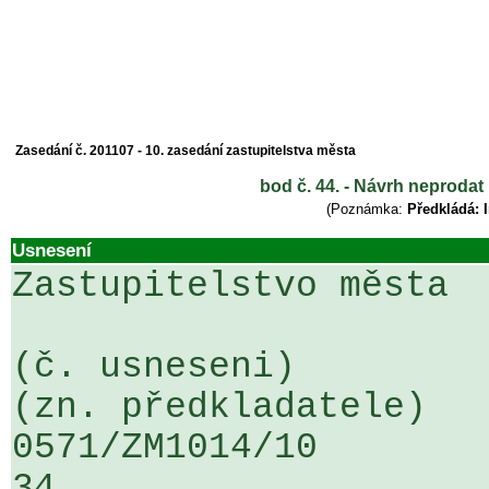
Zasedání č. 201107 - 10. zasedání zastupitelstva města
bod č. 44. - Návrh neprodat
(Poznámka:
Předkládá: I
Usnesení
Zastupitelstvo města

(č. usneseni)                                                  
(zn. předkladatele)

0571/ZM1014/10                   ...
34
