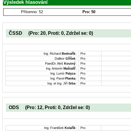
Výsledek hlasování
Přítomno: 52
Pro: 50
ČSSD
(Pro: 20, Proti: 0, Zdržel se: 0)
Ing. Richard
Bednařík
:
Pro
Dalibor
Gříšek
:
Pro
PaedDr. Aleš
Koutný
:
Pro
Ing. Antonín
Maštalíř
:
Pro
Ing. Lumír
Palyza
:
Pro
Ing. Pavel
Planka
:
Pro
Ing. et Ing. Jiří
Srba
:
Pro
ODS
(Pro: 12, Proti: 0, Zdržel se: 0)
Ing. František
Kolařík
:
Pro