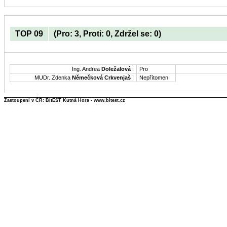
TOP 09
(Pro: 3, Proti: 0, Zdržel se: 0)
Ing. Andrea
Doležalová
:
Pro
MUDr. Zdenka
Němečková Crkvenjaš
:
Nepřítomen
Zastoupení v ČR: BitEST Kutná Hora - www.bitest.cz