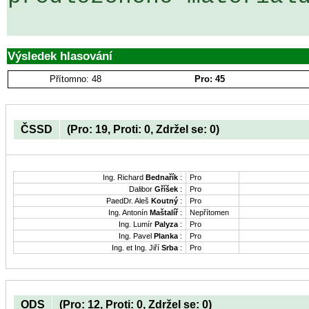
Výsledek hlasování
Přítomno: 48
Pro: 45
ČSSD
(Pro: 19, Proti: 0, Zdržel se: 0)
Ing. Richard
Bednařík
:
Pro
Dalibor
Gříšek
:
Pro
PaedDr. Aleš
Koutný
:
Pro
Ing. Antonín
Maštalíř
:
Nepřítomen
Ing. Lumír
Palyza
:
Pro
Ing. Pavel
Planka
:
Pro
Ing. et Ing. Jiří
Srba
:
Pro
ODS
(Pro: 12, Proti: 0, Zdržel se: 0)