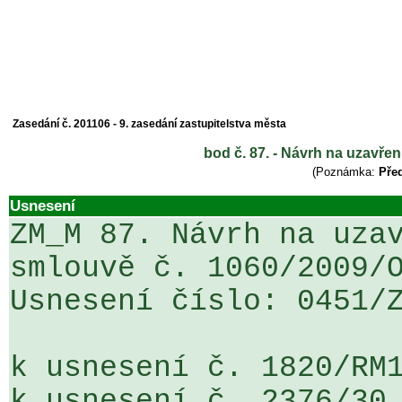
Zasedání č. 201106 - 9. zasedání zastupitelstva města
bod č. 87. - Návrh na uzavře
(Poznámka:
Před
Usnesení
ZM_M 87. Návrh na uzav
smlouvě č. 1060/2009/O
Usnesení číslo: 0451/Z
k usnesení č. 1820/RM1
k usnesení č. 2376/30
