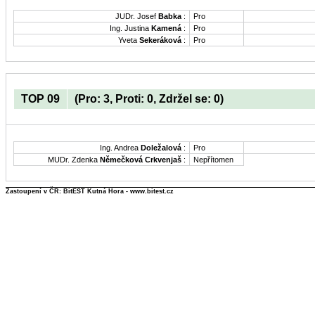
JUDr. Josef
Babka
:
Pro
Ing. Justina
Kamená
:
Pro
Yveta
Sekeráková
:
Pro
TOP 09
(Pro: 3, Proti: 0, Zdržel se: 0)
Ing. Andrea
Doležalová
:
Pro
MUDr. Zdenka
Němečková Crkvenjaš
:
Nepřítomen
Zastoupení v ČR: BitEST Kutná Hora - www.bitest.cz