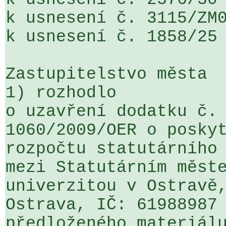
k usnesení č. 3115/ZM0
k usnesení č. 1858/25

Zastupitelstvo města

1) rozhodlo 

o uzavření dodatku č. 
1060/2009/OER o poskyt
rozpočtu statutárního 
mezi Statutárním měste
univerzitou v Ostravě,
Ostrava, IČ: 61988987 
předloženého materiálu