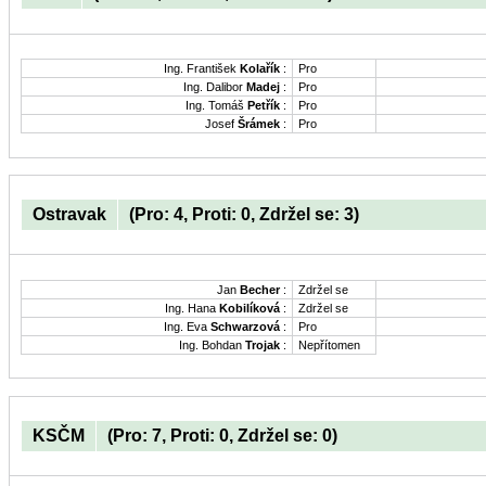
Ing. František
Kolařík
:
Pro
Ing. Dalibor
Madej
:
Pro
Ing. Tomáš
Petřík
:
Pro
Josef
Šrámek
:
Pro
Ostravak
(Pro: 4, Proti: 0, Zdržel se: 3)
Jan
Becher
:
Zdržel se
Ing. Hana
Kobilíková
:
Zdržel se
Ing. Eva
Schwarzová
:
Pro
Ing. Bohdan
Trojak
:
Nepřítomen
KSČM
(Pro: 7, Proti: 0, Zdržel se: 0)