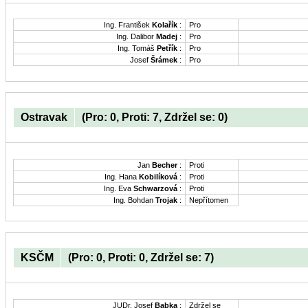
Ing. František
Kolařík
:
Pro
Ing. Dalibor
Madej
:
Pro
Ing. Tomáš
Petřík
:
Pro
Josef
Šrámek
:
Pro
Ostravak
(Pro: 0, Proti: 7, Zdržel se: 0)
Jan
Becher
:
Proti
Ing. Hana
Kobilíková
:
Proti
Ing. Eva
Schwarzová
:
Proti
Ing. Bohdan
Trojak
:
Nepřítomen
KSČM
(Pro: 0, Proti: 0, Zdržel se: 7)
JUDr. Josef
Babka
:
Zdržel se