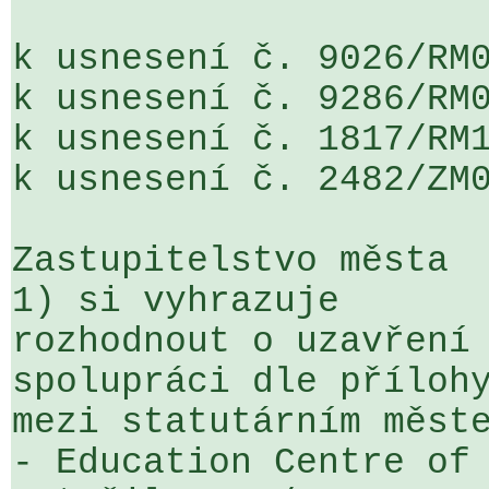
k usnesení č. 9026/RM0
k usnesení č. 9286/RM0
k usnesení č. 1817/RM1
k usnesení č. 2482/ZM0
Zastupitelstvo města

1) si vyhrazuje 

rozhodnout o uzavření 
spolupráci dle přílohy
mezi statutárním měste
- Education Centre of 