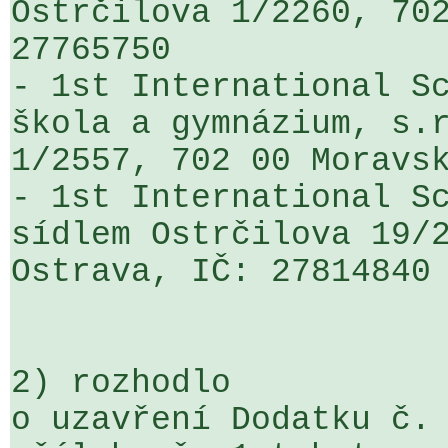
Ostrčilova 1/2260, 702
27765750

- 1st International Sc
škola a gymnázium, s.r
1/2557, 702 00 Moravsk
- 1st International Sc
sídlem Ostrčilova 19/2
Ostrava, IČ: 27814840

2) rozhodlo 

o uzavření Dodatku č. 