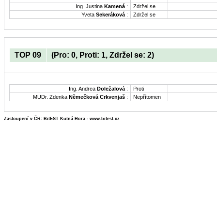
Ing. Justina
Kamená
:
Zdržel se
Yveta
Sekeráková
:
Zdržel se
TOP 09
(Pro: 0, Proti: 1, Zdržel se: 2)
Ing. Andrea
Doležalová
:
Proti
MUDr. Zdenka
Němečková Crkvenjaš
:
Nepřítomen
Zastoupení v ČR: BitEST Kutná Hora - www.bitest.cz