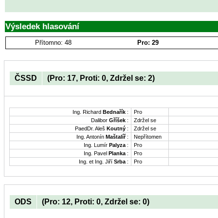
Výsledek hlasování
Přítomno: 48
Pro: 29
ČSSD
(Pro: 17, Proti: 0, Zdržel se: 2)
Ing. Richard
Bednařík
:
Pro
Dalibor
Gříšek
:
Zdržel se
PaedDr. Aleš
Koutný
:
Zdržel se
Ing. Antonín
Maštalíř
:
Nepřítomen
Ing. Lumír
Palyza
:
Pro
Ing. Pavel
Planka
:
Pro
Ing. et Ing. Jiří
Srba
:
Pro
ODS
(Pro: 12, Proti: 0, Zdržel se: 0)