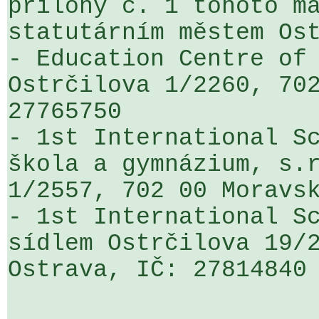
přílohy č. 1 tohoto ma
statutárním městem Ost
- Education Centre of 
Ostrčilova 1/2260, 702
27765750

- 1st International Sc
škola a gymnázium, s.r
1/2557, 702 00 Moravsk
- 1st International Sc
sídlem Ostrčilova 19/2
Ostrava, IČ: 27814840
