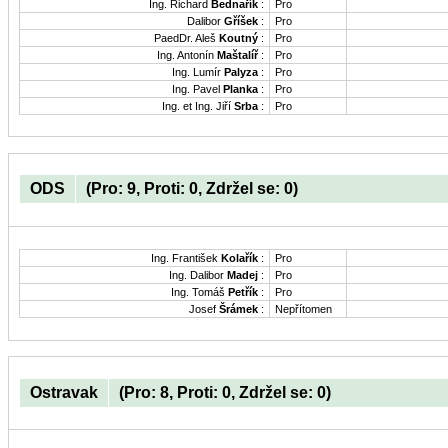
Ing. Richard
Bednařík
:
Pro
Dalibor
Gříšek
:
Pro
PaedDr. Aleš
Koutný
:
Pro
Ing. Antonín
Maštalíř
:
Pro
Ing. Lumír
Palyza
:
Pro
Ing. Pavel
Planka
:
Pro
Ing. et Ing. Jiří
Srba
:
Pro
ODS
(Pro: 9, Proti: 0, Zdržel se: 0)
Ing. František
Kolařík
:
Pro
Ing. Dalibor
Madej
:
Pro
Ing. Tomáš
Petřík
:
Pro
Josef
Šrámek
:
Nepřítomen
Ostravak
(Pro: 8, Proti: 0, Zdržel se: 0)