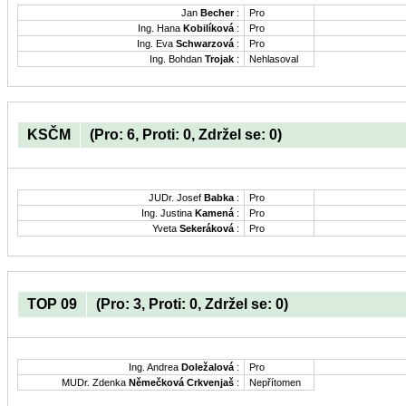
Jan
Becher
:
Pro
Ing. Hana
Kobilíková
:
Pro
Ing. Eva
Schwarzová
:
Pro
Ing. Bohdan
Trojak
:
Nehlasoval
KSČM
(Pro: 6, Proti: 0, Zdržel se: 0)
JUDr. Josef
Babka
:
Pro
Ing. Justina
Kamená
:
Pro
Yveta
Sekeráková
:
Pro
TOP 09
(Pro: 3, Proti: 0, Zdržel se: 0)
Ing. Andrea
Doležalová
:
Pro
MUDr. Zdenka
Němečková Crkvenjaš
:
Nepřítomen