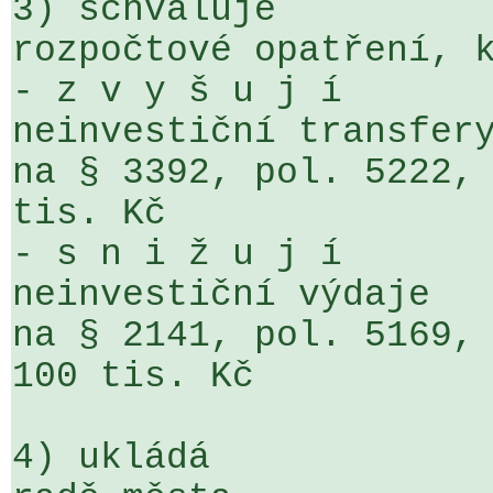
3) schvaluje

rozpočtové opatření, k
- z v y š u j í

neinvestiční transfery
na § 3392, pol. 5222, 
tis. Kč

- s n i ž u j í

neinvestiční výdaje

na § 2141, pol. 5169, O
100 tis. Kč

4) ukládá
