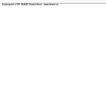
Zastoupení v ČR: BitEST Kutná Hora - www.bitest.cz