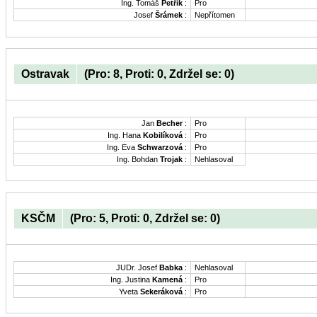
Ing. Tomáš
Petřík
:
Pro
Josef
Šrámek
:
Nepřítomen
Ostravak
(Pro: 8, Proti: 0, Zdržel se: 0)
Jan
Becher
:
Pro
Ing. Hana
Kobilíková
:
Pro
Ing. Eva
Schwarzová
:
Pro
Ing. Bohdan
Trojak
:
Nehlasoval
KSČM
(Pro: 5, Proti: 0, Zdržel se: 0)
JUDr. Josef
Babka
:
Nehlasoval
Ing. Justina
Kamená
:
Pro
Yveta
Sekeráková
:
Pro