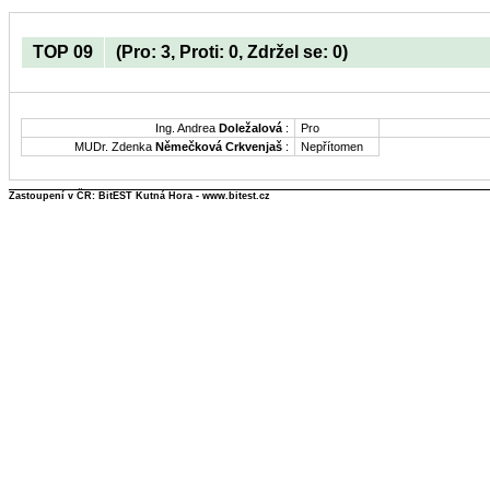
TOP 09
(Pro: 3, Proti: 0, Zdržel se: 0)
Ing. Andrea
Doležalová
:
Pro
MUDr. Zdenka
Němečková Crkvenjaš
:
Nepřítomen
Zastoupení v ČR: BitEST Kutná Hora - www.bitest.cz