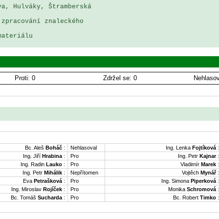
a, Hulváky, Štramberská 

zpracování znaleckého 

ateriálu

Proti: 0
Zdržel se: 0
Nehlasov
Bc. Aleš
Boháč
:
Nehlasoval
Ing. Lenka
Fojtíková
:
Ing. Jiří
Hrabina
:
Pro
Ing. Petr
Kajnar
:
Ing. Radin
Lauko
:
Pro
Vladimír
Marek
:
Ing. Petr
Mihálik
:
Nepřítomen
Vojtěch
Mynář
:
Eva
Petrašková
:
Pro
Ing. Simona
Piperková
:
Ing. Miroslav
Rojíček
:
Pro
Monika
Schromová
:
Bc. Tomáš
Sucharda
:
Pro
Bc. Robert
Timko
: