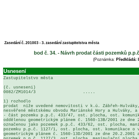
Zasedání č. 201003 - 3. zasedání zastupitelstva města
bod č. 34. - Návrh prodat části pozemků p.p.č
(Poznámka:
Předkládá: I
Usnesení
Zastupitelstvo města

(č. usneseni)                                          
0082/ZM1014/3                   .....                  
1) rozhodlo

prodat  níže uvedené nemovitosti v k.ú. Zábřeh-Hulváky,
nesvěřené městskému obvodu Mariánské Hory a Hulváky, a 
- část pozemku p.p.č. 433/47, ost. plocha, ost. komunik
oddělenou geometrickým plánem č. 1560-13B/2001 ze dne 2
označenou jako pozemek p.p.č. 433/62, ost. plocha, mani
pozemku p.p.č. 1127/1, ost. plocha, ost. komunikace o v
geometrickým plánem č. 1560-13D/2001 ze dne 20.2.2001 a
pozemek p.p.č. 1127/3, ost. plocha, manipulační plocha
