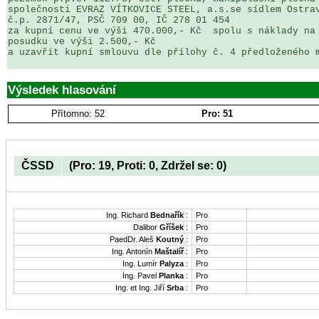
společnosti EVRAZ VÍTKOVICE STEEL, a.s.se sídlem Ostrav
č.p. 2871/47, PSČ 709 00, IČ 278 01 454

za kupní cenu ve výši 470.000,- Kč  spolu s náklady na 
posudku ve výši 2.500,- Kč

a uzavřít kupní smlouvu dle přílohy č. 4 předloženého m
Výsledek hlasování
Přítomno: 52
Pro: 51
ČSSD
(Pro: 19, Proti: 0, Zdržel se: 0)
Ing. Richard
Bednařík
:
Pro
Dalibor
Gříšek
:
Pro
PaedDr. Aleš
Koutný
:
Pro
Ing. Antonín
Maštalíř
:
Pro
Ing. Lumír
Palyza
:
Pro
Ing. Pavel
Planka
:
Pro
Ing. et Ing. Jiří
Srba
:
Pro