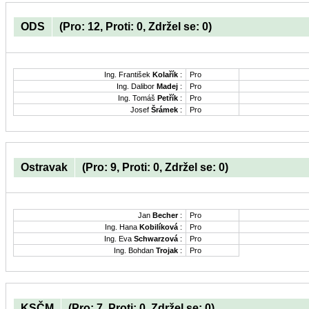
ODS
(Pro: 12, Proti: 0, Zdržel se: 0)
Ing. František
Kolařík
:
Pro
Ing. Dalibor
Madej
:
Pro
Ing. Tomáš
Petřík
:
Pro
Josef
Šrámek
:
Pro
Ostravak
(Pro: 9, Proti: 0, Zdržel se: 0)
Jan
Becher
:
Pro
Ing. Hana
Kobilíková
:
Pro
Ing. Eva
Schwarzová
:
Pro
Ing. Bohdan
Trojak
:
Pro
KSČM
(Pro: 7, Proti: 0, Zdržel se: 0)