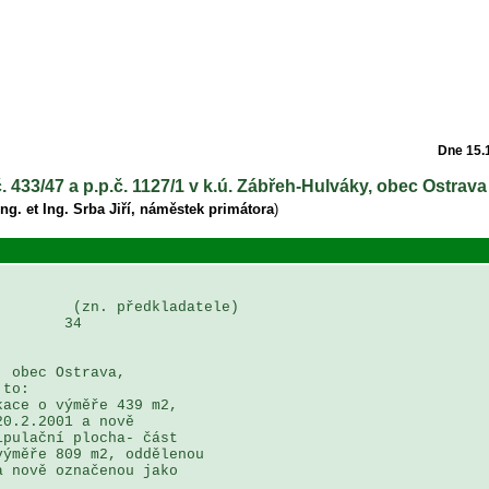
Dne 15.
. 433/47 a p.p.č. 1127/1 v k.ú. Zábřeh-Hulváky, obec Ostrava
ng. et Ing. Srba Jiří, náměstek primátora
)
        (zn. předkladatele)

       34

 obec Ostrava, 

to:

ace o výměře 439 m2, 

0.2.2001 a nově 

pulační plocha- část 

ýměře 809 m2, oddělenou 

 nově označenou jako 
