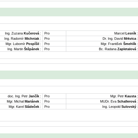
Ing. Zuzana
Kučerová
:
Pro
Marcel
Lesník
:
Ing. Radomír
Michniak
:
Pro
Dr. Ing. David
Mrkvica
:
Mgr. Lubomír
Pospíšil
:
Pro
Mgr. František
Šmehlík
:
Ing. Martin
Štěpánek
:
Pro
Bc. Radana
Zapletalová
:
doc. Ing. Petr
Jančík
:
Pro
Mgr. Petr
Kausta
:
Mgr. Michal
Mariánek
:
Pro
MUDr. Eva
Schallerová
:
Mgr. Karel
Sládeček
:
Pro
Ing. Leopold
Sulovský
: