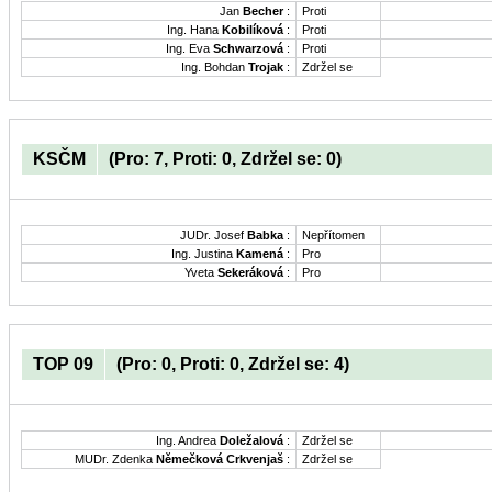
Jan
Becher
:
Proti
Ing. Hana
Kobilíková
:
Proti
Ing. Eva
Schwarzová
:
Proti
Ing. Bohdan
Trojak
:
Zdržel se
KSČM
(Pro: 7, Proti: 0, Zdržel se: 0)
JUDr. Josef
Babka
:
Nepřítomen
Ing. Justina
Kamená
:
Pro
Yveta
Sekeráková
:
Pro
TOP 09
(Pro: 0, Proti: 0, Zdržel se: 4)
Ing. Andrea
Doležalová
:
Zdržel se
MUDr. Zdenka
Němečková Crkvenjaš
:
Zdržel se