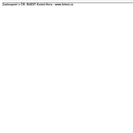
Zastoupení v ČR: BitEST Kutná Hora - www.bitest.cz