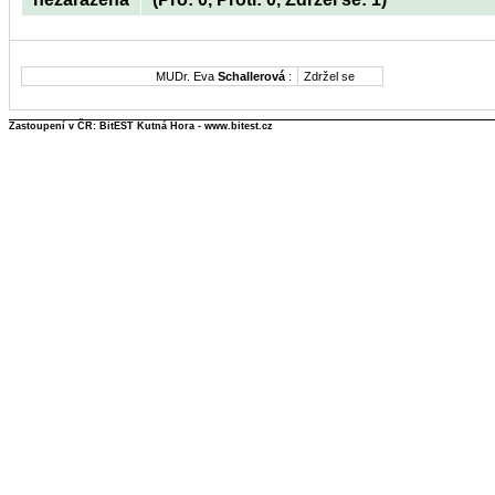
MUDr. Eva
Schallerová
:
Zdržel se
Zastoupení v ČR: BitEST Kutná Hora - www.bitest.cz