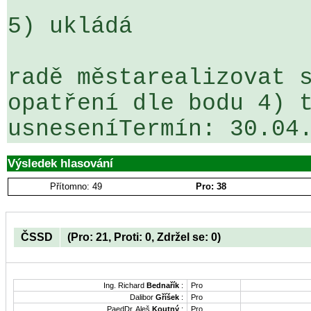
5) ukládá

radě městarealizovat s
opatření dle bodu 4) t
usneseníTermín: 30.04
Výsledek hlasování
Přítomno: 49
Pro: 38
ČSSD
(Pro: 21, Proti: 0, Zdržel se: 0)
Ing. Richard
Bednařík
:
Pro
Dalibor
Gříšek
:
Pro
PaedDr. Aleš
Koutný
:
Pro