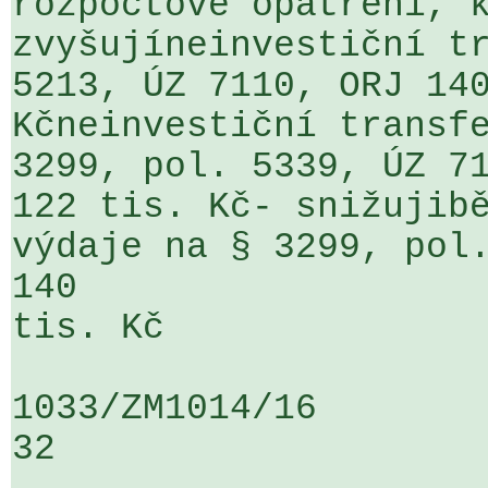
rozpočtové opatření, k
zvyšujíneinvestiční tr
5213, ÚZ 7110, ORJ 140
Kčneinvestiční transfe
3299, pol. 5339, ÚZ 71
122 tis. Kč- snižujibě
výdaje na § 3299, pol.
140                   
tis. Kč

1033/ZM1014/16                   ...
32
