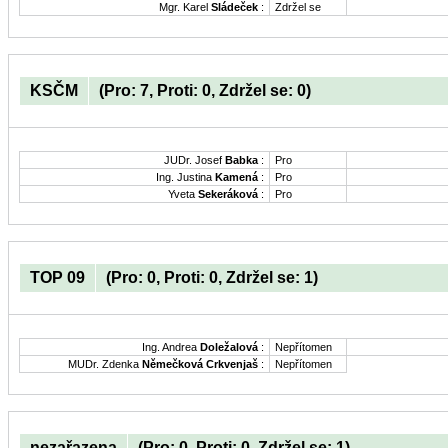
Mgr. Karel
Sládeček
:
Zdržel se
KSČM
(Pro: 7, Proti: 0, Zdržel se: 0)
JUDr. Josef
Babka
:
Pro
Ing. Justina
Kamená
:
Pro
Yveta
Sekeráková
:
Pro
TOP 09
(Pro: 0, Proti: 0, Zdržel se: 1)
Ing. Andrea
Doležalová
:
Nepřítomen
MUDr. Zdenka
Němečková Crkvenjaš
:
Nepřítomen
nezařazena
(Pro: 0, Proti: 0, Zdržel se: 1)