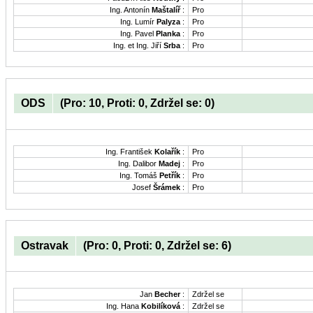
Ing. Antonín
Maštalíř
:
Pro
Ing. Lumír
Palyza
:
Pro
Ing. Pavel
Planka
:
Pro
Ing. et Ing. Jiří
Srba
:
Pro
ODS
(Pro: 10, Proti: 0, Zdržel se: 0)
Ing. František
Kolařík
:
Pro
Ing. Dalibor
Madej
:
Pro
Ing. Tomáš
Petřík
:
Pro
Josef
Šrámek
:
Pro
Ostravak
(Pro: 0, Proti: 0, Zdržel se: 6)
Jan
Becher
:
Zdržel se
Ing. Hana
Kobilíková
:
Zdržel se