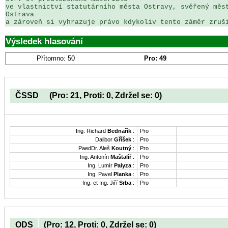
ve vlastnictví statutárního města Ostravy, svěřený měst
Ostrava

a zároveň si vyhrazuje právo kdykoliv tento záměr zruš
Výsledek hlasování
Přítomno: 50
Pro: 49
ČSSD
(Pro: 21, Proti: 0, Zdržel se: 0)
Ing. Richard
Bednařík
:
Pro
Dalibor
Gříšek
:
Pro
PaedDr. Aleš
Koutný
:
Pro
Ing. Antonín
Maštalíř
:
Pro
Ing. Lumír
Palyza
:
Pro
Ing. Pavel
Planka
:
Pro
Ing. et Ing. Jiří
Srba
:
Pro
ODS
(Pro: 12, Proti: 0, Zdržel se: 0)