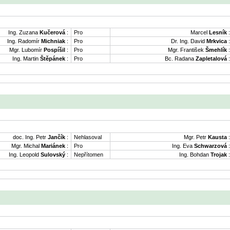
Ing. Zuzana
Kučerová
:
Pro
Marcel
Lesník
:
Ing. Radomír
Michniak
:
Pro
Dr. Ing. David
Mrkvica
:
Mgr. Lubomír
Pospíšil
:
Pro
Mgr. František
Šmehlík
:
Ing. Martin
Štěpánek
:
Pro
Bc. Radana
Zapletalová
:
doc. Ing. Petr
Jančík
:
Nehlasoval
Mgr. Petr
Kausta
:
Mgr. Michal
Mariánek
:
Pro
Ing. Eva
Schwarzová
:
Ing. Leopold
Sulovský
:
Nepřítomen
Ing. Bohdan
Trojak
: