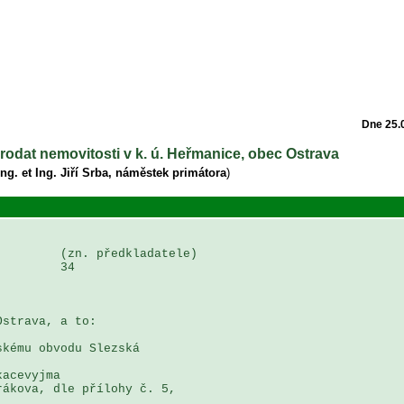
Dne 25.
rodat nemovitosti v k. ú. Heřmanice, obec Ostrava
ng. et Ing. Jiří Srba, náměstek primátora
)
        (zn. předkladatele)

        34

strava, a to:

kému obvodu Slezská 

acevyjma 

ákova, dle přílohy č. 5, 
