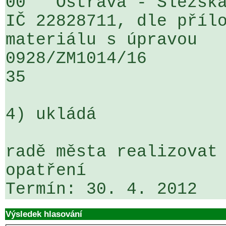
00   Ostrava - Slezská
IČ 22828711, dle přílo
materiálu s úpravou

0928/ZM1014/16                   ...
35

4) ukládá

radě města realizovat 
opatření

Termín: 30. 4. 2012
Výsledek hlasování