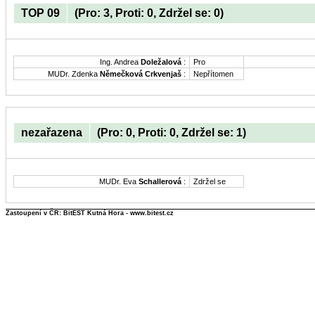
TOP 09
(Pro: 3, Proti: 0, Zdržel se: 0)
Ing. Andrea
Doležalová
:
Pro
MUDr. Zdenka
Němečková Crkvenjaš
:
Nepřítomen
nezařazena
(Pro: 0, Proti: 0, Zdržel se: 1)
MUDr. Eva
Schallerová
:
Zdržel se
Zastoupení v ČR: BitEST Kutná Hora - www.bitest.cz