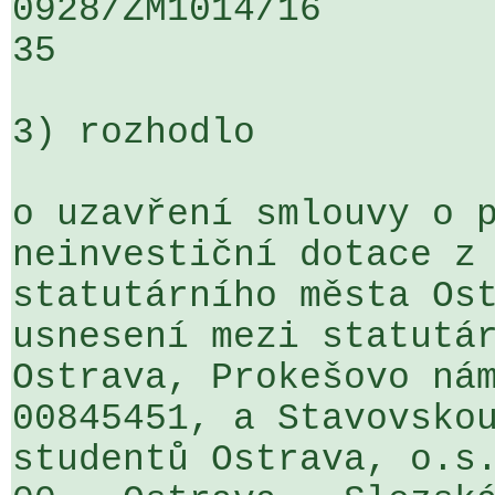
0928/ZM1014/16                   ...
35

3) rozhodlo

o uzavření smlouvy o p
neinvestiční dotace z 
statutárního města Ost
usnesení mezi statutár
Ostrava, Prokešovo nám
00845451, a Stavovskou
studentů Ostrava, o.s.