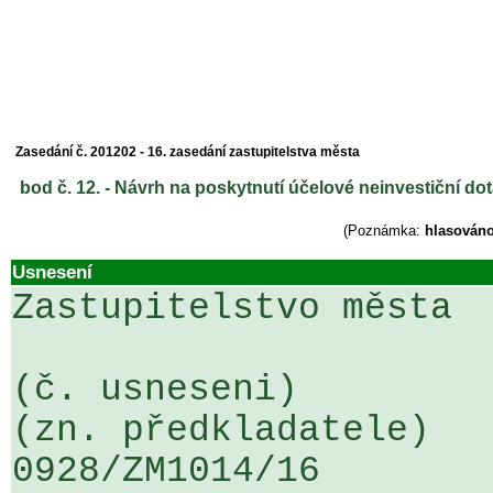
Zasedání č. 201202 - 16. zasedání zastupitelstva města
bod č. 12. - Návrh na poskytnutí účelové neinvestiční do
(Poznámka:
hlasováno
Usnesení
Zastupitelstvo města

(č. usneseni)                                                  
(zn. předkladatele)

0928/ZM1014/16                   ...