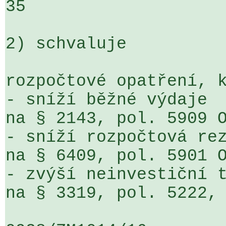
35

2) schvaluje

rozpočtové opatření, k
- sníží běžné výdaje

na § 2143, pol. 5909 O
- sníží rozpočtová rez
na § 6409, pol. 5901 O
- zvýší neinvestiční t
na § 3319, pol. 5222, 