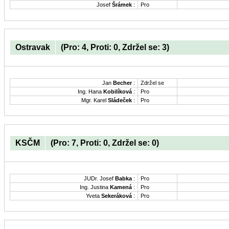
Josef
Šrámek
:
Pro
Ostravak
(Pro: 4, Proti: 0, Zdržel se: 3)
Jan
Becher
:
Zdržel se
Ing. Hana
Kobilíková
:
Pro
Mgr. Karel
Sládeček
:
Pro
KSČM
(Pro: 7, Proti: 0, Zdržel se: 0)
JUDr. Josef
Babka
:
Pro
Ing. Justina
Kamená
:
Pro
Yveta
Sekeráková
:
Pro