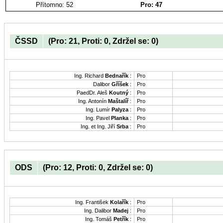
Přítomno: 52
Pro: 47
ČSSD
(Pro: 21, Proti: 0, Zdržel se: 0)
Ing. Richard
Bednařík
:
Pro
Dalibor
Gříšek
:
Pro
PaedDr. Aleš
Koutný
:
Pro
Ing. Antonín
Maštalíř
:
Pro
Ing. Lumír
Palyza
:
Pro
Ing. Pavel
Planka
:
Pro
Ing. et Ing. Jiří
Srba
:
Pro
ODS
(Pro: 12, Proti: 0, Zdržel se: 0)
Ing. František
Kolařík
:
Pro
Ing. Dalibor
Madej
:
Pro
Ing. Tomáš
Petřík
:
Pro