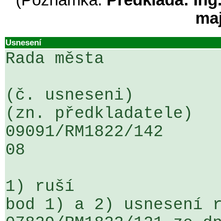
(Poznámka:
Předkládá: Ing
ma
Usnesení
Rada města

(č. usneseni)                                                  
(zn. předkladatele)

09091/RM1822/142                   
08

1) ruší

bod 1) a 2) usnesení r