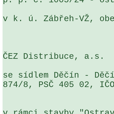
p. p. č. 1005/24 - ost
v k. ú. Zábřeh-VŽ, obe
ČEZ Distribuce, a.s.

se sídlem Děčín - Děčí
874/8, PSČ 405 02, IČO
v rámci stavby "Ostrav