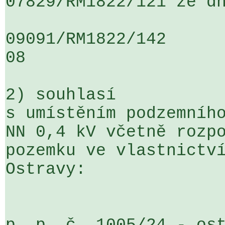
07829/RM1822/121 ze dn
09091/RM1822/142                   
08

2) souhlasí

s umístěním podzemního
NN 0,4 kV včetně rozpo
pozemku ve vlastnictví
Ostravy:
