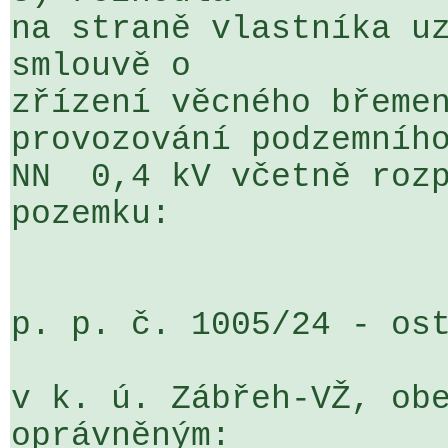
na straně vlastníka uz
smlouvě o 

zřízení věcného břemen
provozování podzemního
NN  0,4 kV včetně rozp
pozemku:

p. p. č. 1005/24 - ost
v k. ú. Zábřeh-VŽ, obe
oprávněným:
