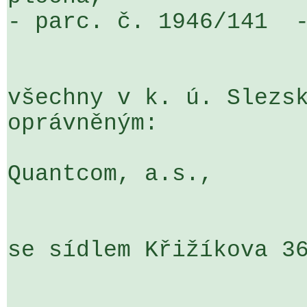
- parc. č. 1946/141  -
všechny v k. ú. Slezsk
oprávněným:

Quantcom, a.s.,

se sídlem Křižíkova 36