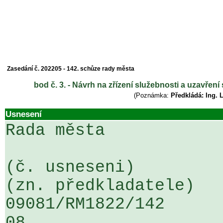
Zasedání č. 202205 - 142. schůze rady města
bod č. 3. - Návrh na zřízení služebnosti a uzavř
(Poznámka:
Předkládá: Ing. 
Usnesení
Rada města

(č. usneseni)                                                  
(zn. předkladatele)

09081/RM1822/142                   
08
