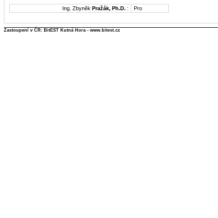
Ing. Zbyněk
Pražák, Ph.D.
:
Pro
Zastoupení v ČR: BitEST Kutná Hora - www.bitest.cz