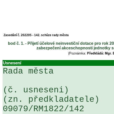
Zasedání č. 202205 - 142. schůze rady města
bod č. 1. - Přijetí účelové neinvestiční dotace pro ro
zabezpečení akceschopnosti jednotky s
(Poznámka:
Předkládá: Mgr. 
Usnesení
Rada města

(č. usneseni)                                                  
(zn. předkladatele)

09079/RM1822/142                   