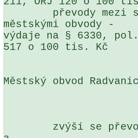
211, ORJ 120 o 100 tis
	převody mezi statutárními městy a 
městskými obvody - 

výdaje na § 6330, pol.
517 o 100 tis. Kč

Městský obvod Radvanic
	zvýší se převody mezi statutárními městy 