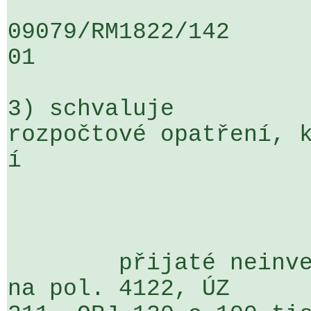
09079/RM1822/142                   
01

3) schvaluje

rozpočtové opatření, k
í

	přijaté neinvestiční transfery od krajů 
na pol. 4122, ÚZ 
