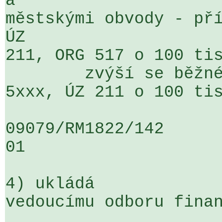
a 

městskými obvody - pří
ÚZ 

211, ORG 517 o 100 tis
	zvýší se běžné výdaje na § 5512, pol. 

5xxx, ÚZ 211 o 100 tis
09079/RM1822/142                   
01

4) ukládá

vedoucímu odboru finan