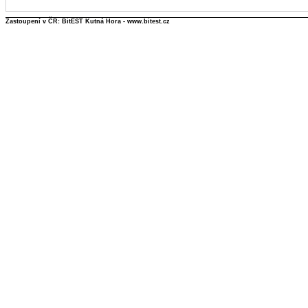
Zastoupení v ČR: BitEST Kutná Hora - www.bitest.cz