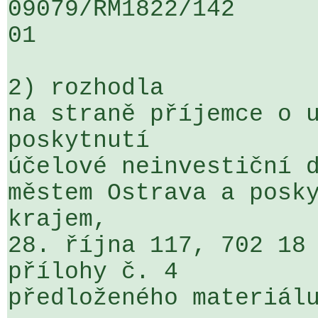
09079/RM1822/142                   
01

2) rozhodla

na straně příjemce o u
poskytnutí 

účelové neinvestiční d
městem Ostrava a posky
krajem, 

28. října 117, 702 18 
přílohy č. 4 

předloženého materiálu