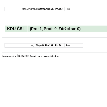
Mgr. Andrea
Hoffmannová, Ph.D.
:
Pro
KDU-ČSL
(Pro: 1, Proti: 0, Zdržel se: 0)
Ing. Zbyněk
Pražák, Ph.D.
:
Pro
Zastoupení v ČR: BitEST Kutná Hora - www.bitest.cz