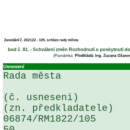
Zasedání č. 202122 - 105. schůze rady města
bod č. 81. - Schválení změn Rozhodnutí o poskytnutí d
(Poznámka:
Předkládá: Ing. Zuzana Ožano
Usnesení
Rada města

(č. usneseni)                                                  
(zn. předkladatele)

06874/RM1822/105                   
50
