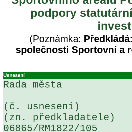
podpory statutárn
inves
(Poznámka:
Předkládá:
společnosti Sportovní a r
Usnesení
Rada města

(č. usneseni)                                                  
(zn. předkladatele)

06865/RM1822/105                   