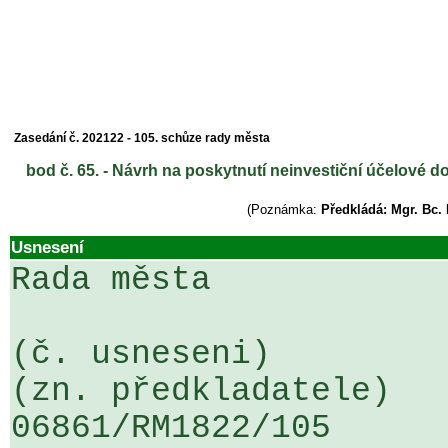
Zasedání č. 202122 - 105. schůze rady města
bod č. 65. - Návrh na poskytnutí neinvestiční účelové do
(Poznámka:
Předkládá: Mgr. Bc.
Usnesení
Rada města

(č. usneseni)                                                  
(zn. předkladatele)

06861/RM1822/105                   