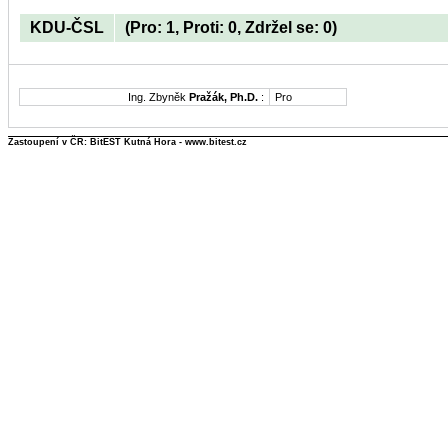
KDU-ČSL
(Pro: 1, Proti: 0, Zdržel se: 0)
Ing. Zbyněk
Pražák, Ph.D.
:
Pro
Zastoupení v ČR: BitEST Kutná Hora - www.bitest.cz