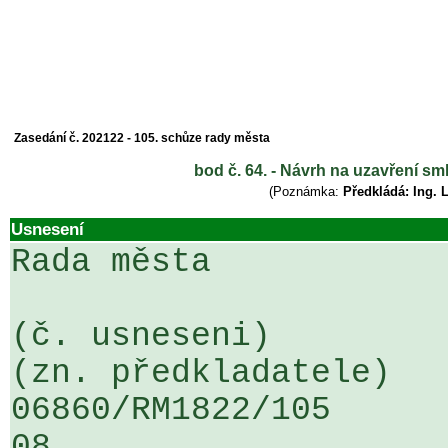
Zasedání č. 202122 - 105. schůze rady města
bod č. 64. - Návrh na uzavření sm
(Poznámka:
Předkládá: Ing. 
Usnesení
Rada města

(č. usneseni)                                                  
(zn. předkladatele)

06860/RM1822/105                   
08
