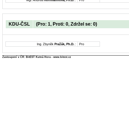
Mgr. Andrea
Hoffmannová, Ph.D.
:
Pro
KDU-ČSL
(Pro: 1, Proti: 0, Zdržel se: 0)
Ing. Zbyněk
Pražák, Ph.D.
:
Pro
Zastoupení v ČR: BitEST Kutná Hora - www.bitest.cz