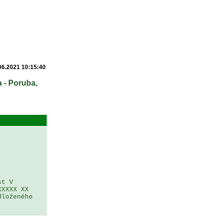
06.2021 10:15:40
a - Poruba,
t V 
XXXX XX 
loženého 