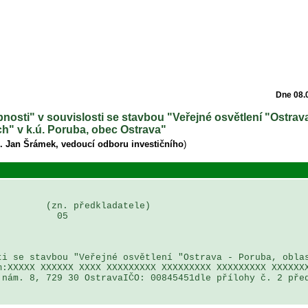
Dne 08.
bnosti" v souvislosti se stavbou "Veřejné osvětlení "Ostrav
h" v k.ú. Poruba, obec Ostrava"
g. Jan Šrámek, vedoucí odboru investičního
)
        (zn. předkladatele)

          05

i se stavbou "Veřejné osvětlení "Ostrava - Poruba, oblas
:XXXXX XXXXXX XXXX XXXXXXXXX XXXXXXXXX XXXXXXXXX XXXXXXX
nám. 8, 729 30 OstravaIČO: 00845451dle přílohy č. 2 před