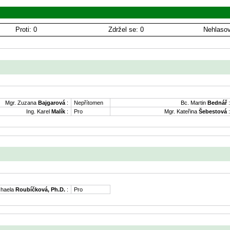
Proti: 0
Zdržel se: 0
Nehlasov
Mgr. Zuzana
Bajgarová
:
Nepřítomen
Bc. Martin
Bednář
:
Ing. Karel
Malík
:
Pro
Mgr. Kateřina
Šebestová
:
chaela
Roubíčková, Ph.D.
:
Pro