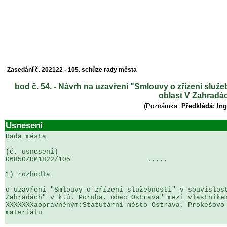
Zasedání č. 202122 - 105. schůze rady města
bod č. 54. - Návrh na uzavření "Smlouvy o zřízení služe
oblast V Zahradác
(Poznámka:
Předkládá: In
Usnesení
Rada města

(č. usneseni)                                          
06850/RM1822/105                   .....               
1) rozhodla

o uzavření "Smlouvy o zřízení služebnosti" v souvislost
Zahradách" v k.ú. Poruba, obec Ostrava" mezi vlastníkem
XXXXXXXaoprávněným:Statutární město Ostrava, Prokešovo 
materiálu
