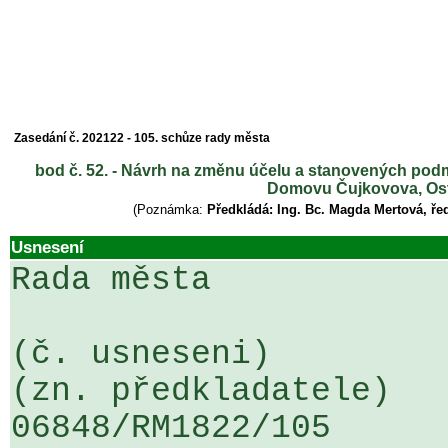
Zasedání č. 202122 - 105. schůze rady města
bod č. 52. - Návrh na změnu účelu a stanovených pod
Domovu Čujkovova, Ost
(Poznámka:
Předkládá: Ing. Bc. Magda Mertová, ř
Usnesení
Rada města

(č. usneseni)                                                  
(zn. předkladatele)

06848/RM1822/105                   