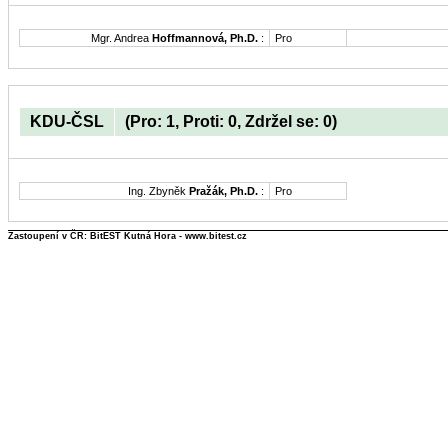
Mgr. Andrea
Hoffmannová, Ph.D.
:
Pro
KDU-ČSL
(Pro: 1, Proti: 0, Zdržel se: 0)
Ing. Zbyněk
Pražák, Ph.D.
:
Pro
Zastoupení v ČR: BitEST Kutná Hora - www.bitest.cz