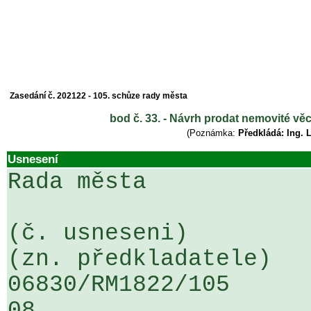
Zasedání č. 202122 - 105. schůze rady města
bod č. 33. - Návrh prodat nemovité vě
(Poznámka:
Předkládá: Ing. 
Usnesení
Rada města

(č. usneseni)                                                  
(zn. předkladatele)

06830/RM1822/105                   
08
