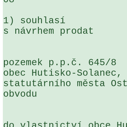
1) souhlasí

s návrhem prodat

pozemek p.p.č. 645/8  
obec Hutisko-Solanec, 
statutárního města Ost
obvodu

do vlastnictví obce Hu