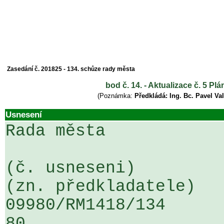
Zasedání č. 201825 - 134. schůze rady města
bod č. 14. - Aktualizace č. 5 P
(Poznámka:
Předkládá: Ing. Bc. Pavel Va
Usnesení
Rada města

(č. usneseni)                                                  
(zn. předkladatele)

09980/RM1418/134                   
80
