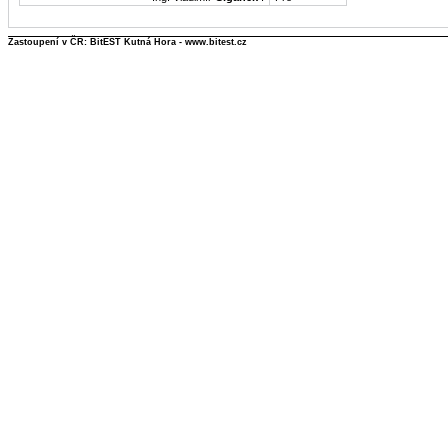
Zastoupení v ČR: BitEST Kutná Hora - www.bitest.cz