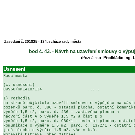
Zasedání č. 201825 - 134. schůze rady města
bod č. 43. - Návrh na uzavření smlouvy o výpů
(Poznámka:
Předkládá: Ing. 
Usnesení
Rada města

(č. usneseni)                                          
09966/RM1418/134                   .....               
1) rozhodla

na straně půjčitele uzavřít smlouvu o výpůjčce na části
pozemků parc. č. 386 - ostatní plocha, ostatní komunika
výměře 1,5 m2, parc. č. 436 - zastavěná plocha a 

nádvoří část A o výměře 1,5 m2 a část B o 

výměře 1,5 m2, parc. č. 980/1 - ostatní plocha, ostatní
komunikace o výměře 1,5 m2, parc. č. 1372/1 - ostatní p
jiná plocha o výměře 1,5 m2, vše v k.ú. 

Moravská Ostrava, obec Ostrava
