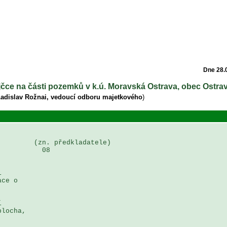
Dne 28.
jčce na části pozemků v k.ú. Moravská Ostrava, obec Ostra
Ladislav Rožnai, vedoucí odboru majetkového
)
        (zn. předkladatele)

          08

 

ce o 

 

locha, 
