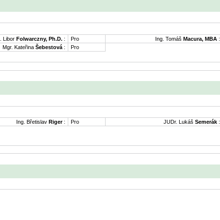
. Libor
Folwarczny, Ph.D.
:
Pro
Ing. Tomáš
Macura, MBA
:
Mgr. Kateřina
Šebestová
:
Pro
Ing. Břetislav
Riger
:
Pro
JUDr. Lukáš
Semerák
: