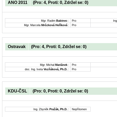
ANO 2011
(Pro: 4, Proti: 0, Zdržel se: 0)
Mgr. Radim
Babinec
:
Pro
Ing
Mgr. Marcela
Mrózková Heříková
:
Pro
Ostravak
(Pro: 4, Proti: 0, Zdržel se: 0)
Mgr. Michal
Mariánek
:
Pro
doc. Ing. Iveta
Vozňáková, Ph.D.
:
Pro
KDU-ČSL
(Pro: 0, Proti: 0, Zdržel se: 0)
Ing. Zbyněk
Pražák, Ph.D.
:
Nepřítomen