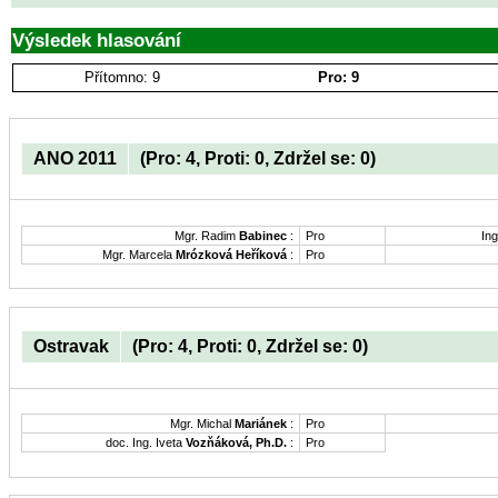
Výsledek hlasování
Přítomno: 9
Pro: 9
ANO 2011
(Pro: 4, Proti: 0, Zdržel se: 0)
Mgr. Radim
Babinec
:
Pro
Ing
Mgr. Marcela
Mrózková Heříková
:
Pro
Ostravak
(Pro: 4, Proti: 0, Zdržel se: 0)
Mgr. Michal
Mariánek
:
Pro
doc. Ing. Iveta
Vozňáková, Ph.D.
:
Pro