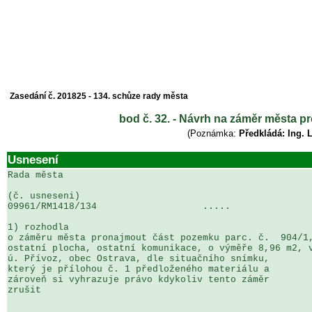
Zasedání č. 201825 - 134. schůze rady města
bod č. 32. - Návrh na záměr města pr
(Poznámka:
Předkládá: Ing. 
Usnesení
Rada města

(č. usneseni)                                          
09961/RM1418/134                   .....               
1) rozhodla

o záměru města pronajmout část pozemku parc. č.  904/1,
ostatní plocha, ostatní komunikace, o výměře 8,96 m2, v
ú. Přívoz, obec Ostrava, dle situačního snímku, 

který je přílohou č. 1 předloženého materiálu a 

zároveň si vyhrazuje právo kdykoliv tento záměr 

zrušit
