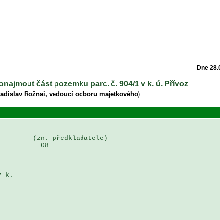
Dne 28.
onajmout část pozemku parc. č. 904/1 v k. ú. Přívoz
Ladislav Rožnai, vedoucí odboru majetkového
)
        (zn. předkladatele)

          08

 

 k. 
