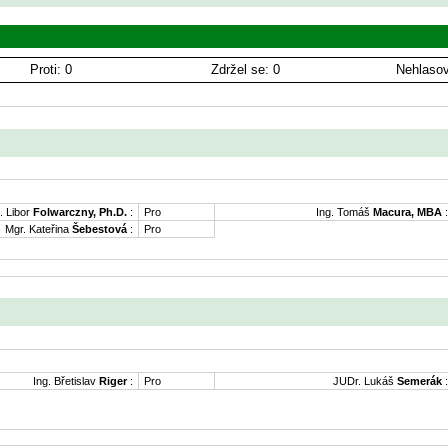
Proti: 0
Zdržel se: 0
Nehlasov
. Libor
Folwarczny, Ph.D.
:
Pro
Ing. Tomáš
Macura, MBA
:
Mgr. Kateřina
Šebestová
:
Pro
Ing. Břetislav
Riger
:
Pro
JUDr. Lukáš
Semerák
: