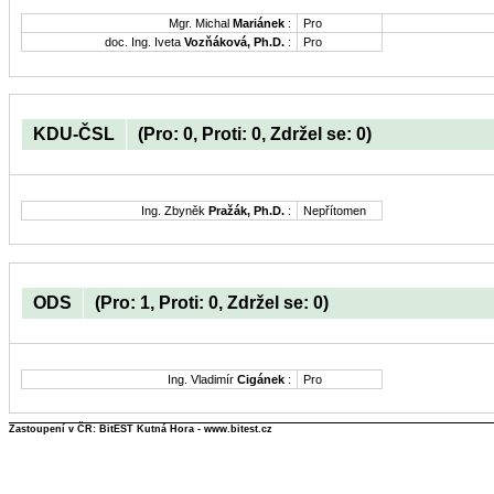
Mgr. Michal
Mariánek
:
Pro
doc. Ing. Iveta
Vozňáková, Ph.D.
:
Pro
KDU-ČSL
(Pro: 0, Proti: 0, Zdržel se: 0)
Ing. Zbyněk
Pražák, Ph.D.
:
Nepřítomen
ODS
(Pro: 1, Proti: 0, Zdržel se: 0)
Ing. Vladimír
Cigánek
:
Pro
Zastoupení v ČR: BitEST Kutná Hora - www.bitest.cz