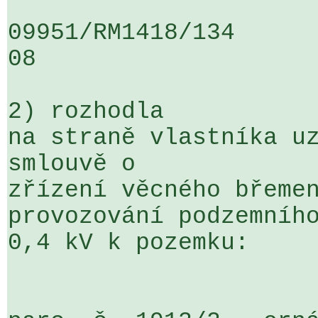
09951/RM1418/134                   
08

2) rozhodla

na straně vlastníka uz
smlouvě o 

zřízení věcného břemen
provozování podzemního
0,4 kV k pozemku:
