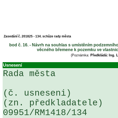
Zasedání č. 201825 - 134. schůze rady města
bod č. 16. - Návrh na souhlas s umístěním podzemního
věcného břemene k pozemku ve vlastnictv
(Poznámka:
Předkládá: Ing. 
Usnesení
Rada města

(č. usneseni)                                                  
(zn. předkladatele)

09951/RM1418/134                   