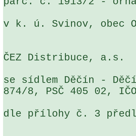
parc. č. 1913/2 - orná
v k. ú. Svinov, obec O
ČEZ Distribuce, a.s.

se sídlem Děčín - Děčí
874/8, PSČ 405 02, IČO
dle přílohy č. 3 předl