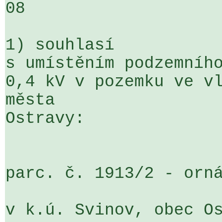
08

1) souhlasí

s umístěním podzemního
0,4 kV v pozemku ve vl
města 

Ostravy:

parc. č. 1913/2 - orná
v k.ú. Svinov, obec Os