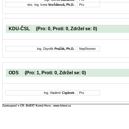
doc. Ing. Iveta
Vozňáková, Ph.D.
:
Pro
KDU-ČSL
(Pro: 0, Proti: 0, Zdržel se: 0)
Ing. Zbyněk
Pražák, Ph.D.
:
Nepřítomen
ODS
(Pro: 1, Proti: 0, Zdržel se: 0)
Ing. Vladimír
Cigánek
:
Pro
Zastoupení v ČR: BitEST Kutná Hora - www.bitest.cz