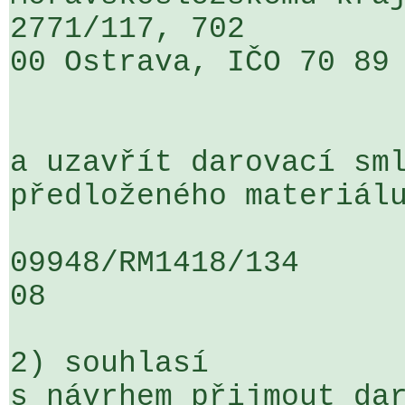
2771/117, 702 

00 Ostrava, IČO 70 89 
a uzavřít darovací sml
předloženého materiálu
09948/RM1418/134                   
08

2) souhlasí

s návrhem přijmout dar