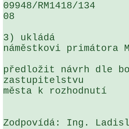
09948/RM1418/134                   
08

3) ukládá

náměstkovi primátora M
předložit návrh dle bo
zastupitelstvu 

města k rozhodnutí

Zodpovídá: Ing. Ladisl