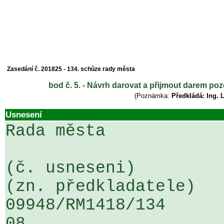
Zasedání č. 201825 - 134. schůze rady města
bod č. 5. - Návrh darovat a přijmout darem po
(Poznámka:
Předkládá: Ing. 
Usnesení
Rada města

(č. usneseni)                                                  
(zn. předkladatele)

09948/RM1418/134                   
08
