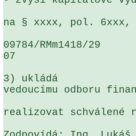
- zvýší kapitálové výd
na § xxxx, pol. 6xxx, 
09784/RMm1418/29                   
07

3) ukládá

vedoucímu odboru finan
realizovat schválené r
Zodpovídá: Ing. Lukáš 