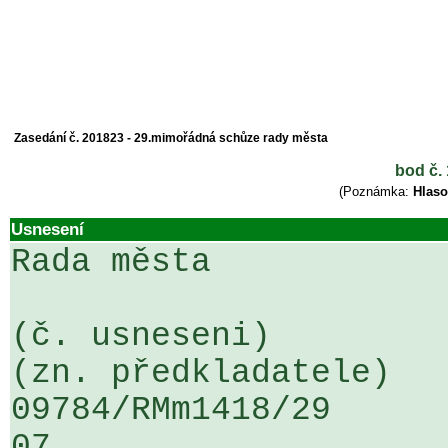
Zasedání č. 201823 - 29.mimořádná schůze rady města
bod č. 
(Poznámka:
Hlaso
Usnesení
Rada města

(č. usneseni)                                                  
(zn. předkladatele)

09784/RMm1418/29                   
07
