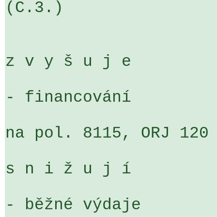
(C.3.)                                                        

z v y š u j e

- financování

na pol. 8115, ORJ 120 
s n i ž u j í

- běžné výdaje
