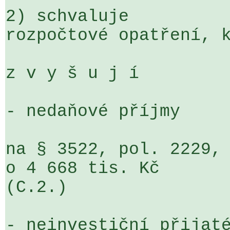
2) schvaluje

rozpočtové opatření, k
z v y š u j í

- nedaňové příjmy

na § 3522, pol. 2229, 
o 4 668 tis. Kč 

(C.2.)

- neinvestiční přijaté