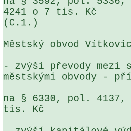
na § 3592, pol. 5336, 
4241 o 7 tis. Kč 

(C.1.)

Městský obvod Vítkovic
- zvýší převody mezi s
městskými obvody - pří
na § 6330, pol. 4137, 
tis. Kč
