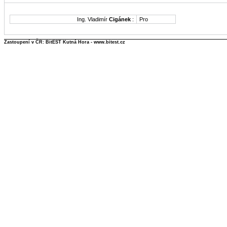
Ing. Vladimír
Cigánek
:
Pro
Zastoupení v ČR: BitEST Kutná Hora - www.bitest.cz