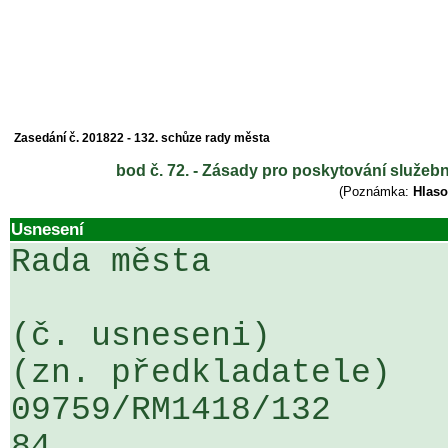
Zasedání č. 201822 - 132. schůze rady města
bod č. 72. - Zásady pro poskytování služe
(Poznámka:
Hlaso
Usnesení
Rada města

(č. usneseni)                                                  
(zn. předkladatele)

09759/RM1418/132                   
84
