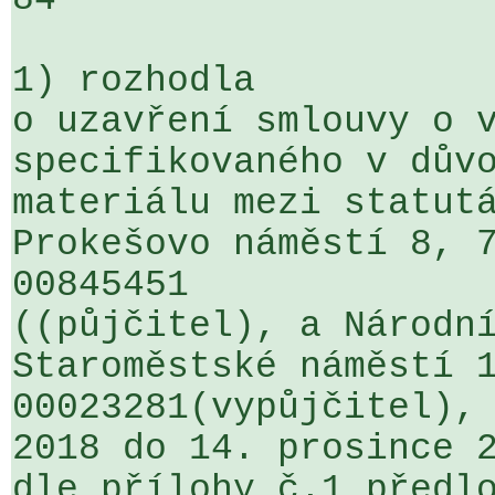
1) rozhodla

o uzavření smlouvy o v
specifikovaného v důvo
materiálu mezi statutá
Prokešovo náměstí 8, 7
00845451 

((půjčitel), a Národní
Staroměstské náměstí 1
00023281(vypůjčitel), 
2018 do 14. prosince 2
dle přílohy č.1 předlo