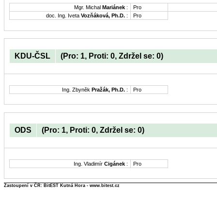
Mgr. Michal
Mariánek
:
Pro
doc. Ing. Iveta
Vozňáková, Ph.D.
:
Pro
KDU-ČSL
(Pro: 1, Proti: 0, Zdržel se: 0)
Ing. Zbyněk
Pražák, Ph.D.
:
Pro
ODS
(Pro: 1, Proti: 0, Zdržel se: 0)
Ing. Vladimír
Cigánek
:
Pro
Zastoupení v ČR: BitEST Kutná Hora - www.bitest.cz