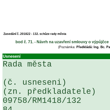
Zasedání č. 201822 - 132. schůze rady města
bod č. 71. - Návrh na uzavření smlouvy o výpůjčce
(Poznámka:
Předkládá: Ing. Bc. P
Usnesení
Rada města

(č. usneseni)                                                  
(zn. předkladatele)

09758/RM1418/132                   
84
