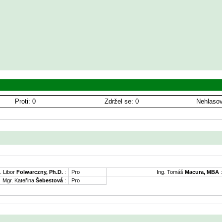
Proti: 0
Zdržel se: 0
Nehlasov
. Libor
Folwarczny, Ph.D.
:
Pro
Ing. Tomáš
Macura, MBA
:
Mgr. Kateřina
Šebestová
:
Pro