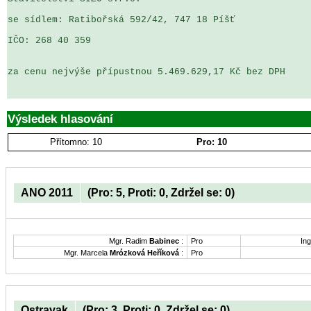
se sídlem: Ratibořská 592/42, 747 18 Píšť

IČO: 268 40 359

za cenu nejvýše přípustnou 5.469.629,17 Kč bez DPH

Výsledek hlasování
Přítomno: 10
Pro: 10
ANO 2011
(Pro: 5, Proti: 0, Zdržel se: 0)
Mgr. Radim
Babinec
:
Pro
Ing
Mgr. Marcela
Mrózková Heříková
:
Pro
Ostravak
(Pro: 3, Proti: 0, Zdržel se: 0)