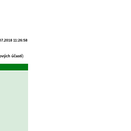
07.2018 11:26:58
ových účastí
)