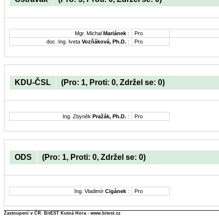
Mgr. Michal
Mariánek
:
Pro
doc. Ing. Iveta
Vozňáková, Ph.D.
:
Pro
KDU-ČSL
(Pro: 1, Proti: 0, Zdržel se: 0)
Ing. Zbyněk
Pražák, Ph.D.
:
Pro
ODS
(Pro: 1, Proti: 0, Zdržel se: 0)
Ing. Vladimír
Cigánek
:
Pro
Zastoupení v ČR: BitEST Kutná Hora - www.bitest.cz