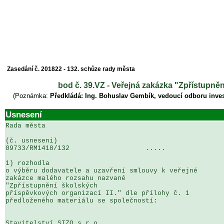
Zasedání č. 201822 - 132. schůze rady města
bod č. 39.VZ - Veřejná zakázka "Zpřístupněn
(Poznámka:
Předkládá: Ing. Bohuslav Gembík, vedoucí odboru inves
Usnesení
Rada města

(č. usneseni)                                          
09733/RM1418/132                   .....               
1) rozhodla

o výběru dodavatele a uzavření smlouvy k veřejné 

zakázce malého rozsahu nazvané 

"Zpřístupnění školských 

příspěvkových organizací II." dle přílohy č. 1 

předloženého materiálu se společností:

Stavitelství SIZO s.r.o.
