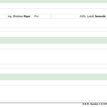
Ing. Břetislav
Riger
:
Pro
JUDr. Lukáš
Semerák
:
H.E.R. Systém © A.S.Pa