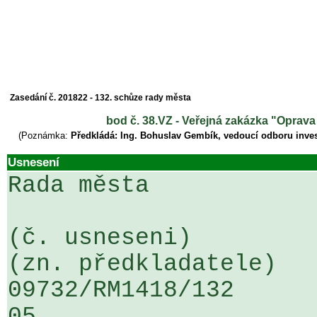
Zasedání č. 201822 - 132. schůze rady města
bod č. 38.VZ - Veřejná zakázka "Oprava 
(Poznámka:
Předkládá: Ing. Bohuslav Gembík, vedoucí odboru inves
Usnesení
Rada města

(č. usneseni)                                                  
(zn. předkladatele)

09732/RM1418/132                   
05
