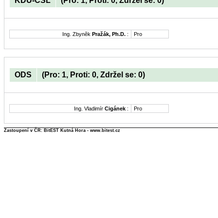
KDU-ČSL
(Pro: 1, Proti: 0, Zdržel se: 0)
Ing. Zbyněk
Pražák, Ph.D.
:
Pro
ODS
(Pro: 1, Proti: 0, Zdržel se: 0)
Ing. Vladimír
Cigánek
:
Pro
Zastoupení v ČR: BitEST Kutná Hora - www.bitest.cz