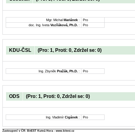
Mgr. Michal
Mariánek
:
Pro
doc. Ing. Iveta
Vozňáková, Ph.D.
:
Pro
KDU-ČSL
(Pro: 1, Proti: 0, Zdržel se: 0)
Ing. Zbyněk
Pražák, Ph.D.
:
Pro
ODS
(Pro: 1, Proti: 0, Zdržel se: 0)
Ing. Vladimír
Cigánek
:
Pro
Zastoupení v ČR: BitEST Kutná Hora - www.bitest.cz