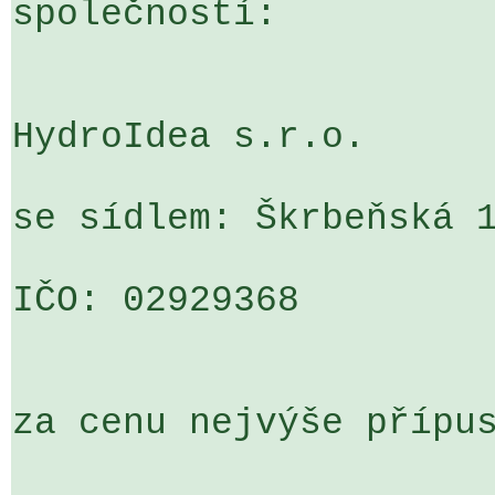
společností:

HydroIdea s.r.o.

se sídlem: Škrbeňská 1
IČO: 02929368

za cenu nejvýše přípus