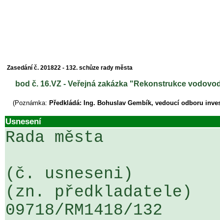
Zasedání č. 201822 - 132. schůze rady města
bod č. 16.VZ - Veřejná zakázka "Rekonstrukce vodovodu
(Poznámka:
Předkládá: Ing. Bohuslav Gembík, vedoucí odboru inves
Usnesení
Rada města

(č. usneseni)                                                  
(zn. předkladatele)

09718/RM1418/132                   