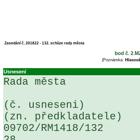
Zasedání č. 201822 - 132. schůze rady města
bod č. 2.
(Poznámka:
Hlasová
Usnesení
Rada města

(č. usneseni)                                                  
(zn. předkladatele)

09702/RM1418/132                   
28
