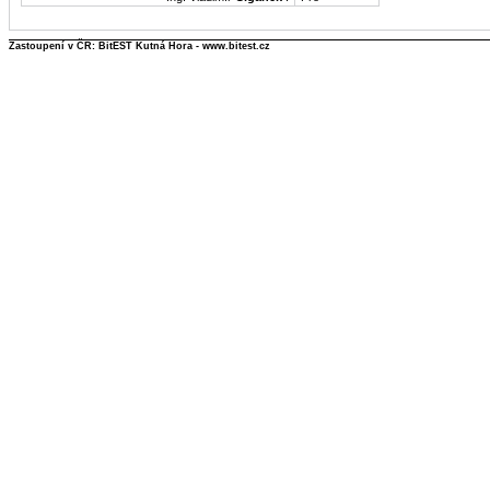
Zastoupení v ČR: BitEST Kutná Hora - www.bitest.cz