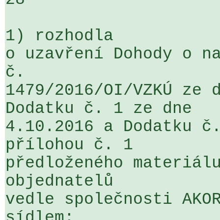
1) rozhodla

o uzavření Dohody o na
č. 

1479/2016/OI/VZKÚ ze d
Dodatku č. 1 ze dne 

4.10.2016 a Dodatku č.
přílohou č. 1 

předloženého materiálu
objednatelů 

vedle společnosti AKOR
sídlem: 
