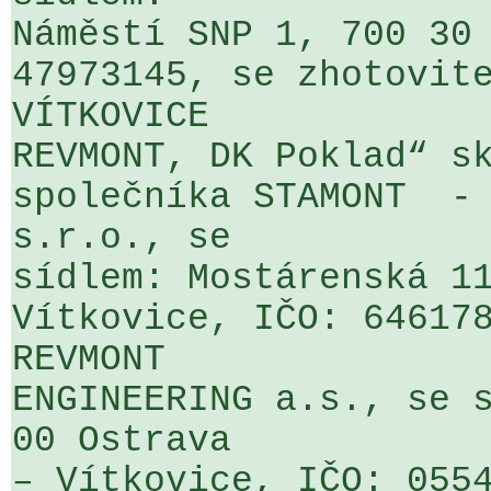
Náměstí SNP 1, 700 30 
47973145, se zhotovite
VÍTKOVICE 

REVMONT, DK Poklad“ sk
společníka STAMONT  - 
s.r.o., se 

sídlem: Mostárenská 11
Vítkovice, IČO: 646178
REVMONT 

ENGINEERING a.s., se s
00 Ostrava 

– Vítkovice, IČO: 0554