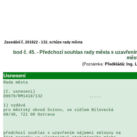
Zasedání č. 201822 - 132. schůze rady města
bod č. 45. - Předchozí souhlas rady města s uzavřen
měs
(Poznámka:
Předkládá: Ing. 
Usnesení
Rada města

(č. usneseni)                                          
09679/RM1418/132                   .....               
1) vydává

pro městský obvod Svinov, se sídlem Bílovecká 

69/48, 721 00 Ostrava

předchozí souhlas s uzavřením nájemní smlouvy na 
