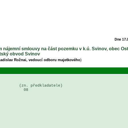
Dne 17.
ím nájemní smlouvy na část pozemku v k.ú. Svinov, obec Os
tský obvod Svinov
Ladislav Rožnai, vedoucí odboru majetkového
)
        (zn. předkladatele)

          08
