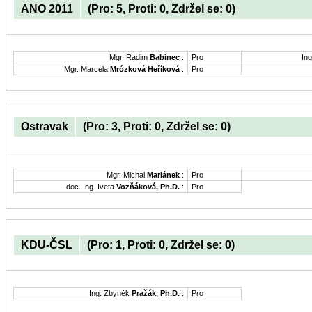
ANO 2011
(Pro: 5, Proti: 0, Zdržel se: 0)
Mgr. Radim
Babinec
:
Pro
Ing
Mgr. Marcela
Mrózková Heříková
:
Pro
Ostravak
(Pro: 3, Proti: 0, Zdržel se: 0)
Mgr. Michal
Mariánek
:
Pro
doc. Ing. Iveta
Vozňáková, Ph.D.
:
Pro
KDU-ČSL
(Pro: 1, Proti: 0, Zdržel se: 0)
Ing. Zbyněk
Pražák, Ph.D.
:
Pro