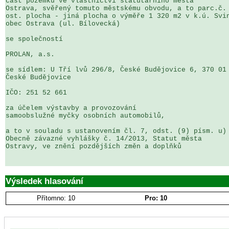
část pozemku ve vlastnictví statutárního města 

Ostrava, svěřený tomuto městskému obvodu, a to parc.č. 
ost. plocha - jiná plocha o výměře 1 320 m2 v k.ú. Svin
obec Ostrava (ul. Bílovecká)

se společností

PROLAN, a.s.

se sídlem: U Tří lvů 296/8, České Budějovice 6, 370 01 
České Budějovice

IČO: 251 52 661

za účelem výstavby a provozování 

samoobslužné myčky osobních automobilů,

a to v souladu s ustanovením čl. 7, odst. (9) písm. u) 
Obecně závazné vyhlášky č. 14/2013, Statut města 

Ostravy, ve znění pozdějších změn a doplňků

Výsledek hlasování
Přítomno: 10
Pro: 10