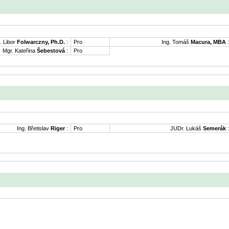
. Libor
Folwarczny, Ph.D.
:
Pro
Ing. Tomáš
Macura, MBA
:
Mgr. Kateřina
Šebestová
:
Pro
Ing. Břetislav
Riger
:
Pro
JUDr. Lukáš
Semerák
: