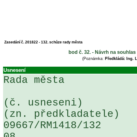
Zasedání č. 201822 - 132. schůze rady města
bod č. 32. - Návrh na souhla
(Poznámka:
Předkládá: Ing. 
Usnesení
Rada města

(č. usneseni)                                                  
(zn. předkladatele)

09667/RM1418/132                   
08
