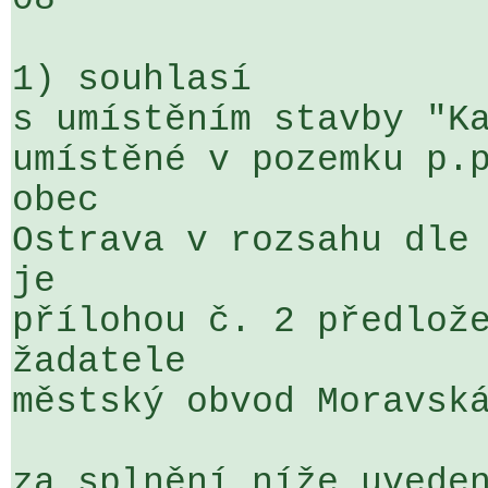
1) souhlasí

s umístěním stavby "Ka
umístěné v pozemku p.p
obec 

Ostrava v rozsahu dle 
je 

přílohou č. 2 předlože
žadatele 

městský obvod Moravská
za splnění níže uveden