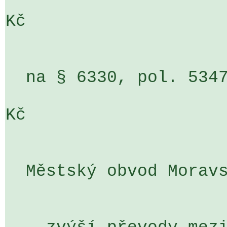
                             
Kč

  na § 6330, pol. 5347, ÚZ 3500, org. 602                           

                             
Kč

  Městský obvod Moravská Ostrava a Přívoz
