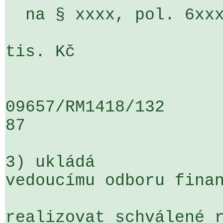
  na § xxxx, pol. 6xxx, ÚZ 3500                                     

                          
tis. Kč

09657/RM1418/132                   
87

3) ukládá

vedoucímu odboru finan
realizovat schválené r