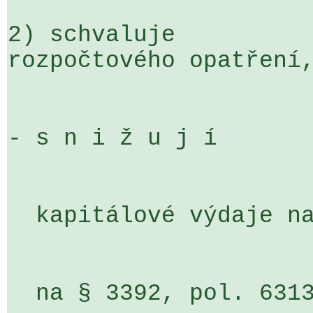
2) schvaluje

rozpočtového opatření,
- s n i ž u j í

  kapitálové výdaje na ORJ 160

  na § 3392, pol. 6313, ORG 4259                                           
