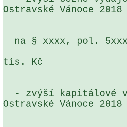
Ostravské Vánoce 2018

  na § xxxx, pol. 5xxx, ÚZ 93                                       

                          
tis. Kč

  - zvýší kapitálové výdaje na akci 

Ostravské Vánoce 2018
