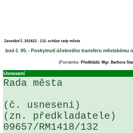
Zasedání č. 201822 - 132. schůze rady města
bod č. 95. - Poskytnutí účelového transferu městskému 
(Poznámka:
Předkládá: Mgr. Barbora Sta
Usnesení
Rada města

(č. usneseni)                                                  
(zn. předkladatele)

09657/RM1418/132                   