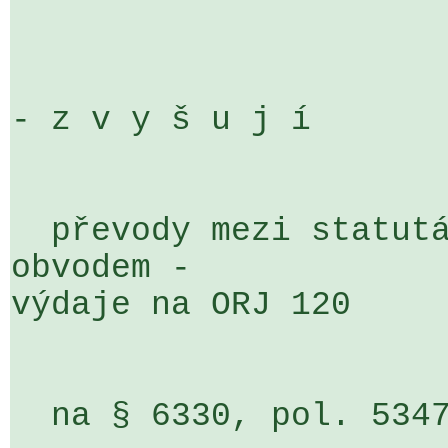
                                
- z v y š u j í

  převody mezi statutárním městem a městským 
obvodem - 

výdaje na ORJ 120

  na § 6330, pol. 5347, ÚZ 0093, org. 502                           
