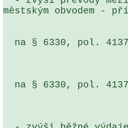
  - zvýší převody mezi statutárním městem a 

městským obvodem - pří
  na § 6330, pol. 4137, ÚZ 93, ORG 502                              

                                
  na § 6330, pol. 4137, ÚZ 3500, ORG 602                            

                                o
  - zvýší běžné výdaje výdaje na aki 
