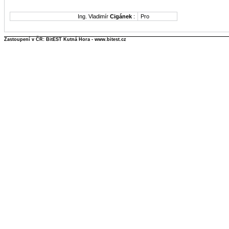
Ing. Vladimír
Cigánek
:
Pro
Zastoupení v ČR: BitEST Kutná Hora - www.bitest.cz